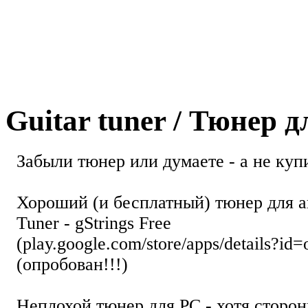
Guitar tuner / Тюнер 
Забыли тюнер или думаете - а не купи
Хороший (и бесплатный) тюнер для а
Tuner - gStrings Free
(play.google.com/store/apps/details?id=
(опробован!!!)
Неплохой тюнер для РС - хотя стор