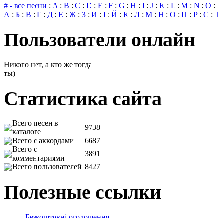
# - все песни
:
A
:
B
:
C
:
D
:
E
:
F
:
G
:
H
:
I
:
J
:
K
:
L
:
M
:
N
:
O
:
А
:
Б
:
В
:
Г
:
Д
:
Е
:
Ж
:
З
:
И
:
І
:
Й
:
К
:
Л
:
М
:
Н
:
О
:
П
:
Р
:
С
:
Пользователи онлайн
Никого нет, а кто же тогда
ты)
Статистика сайта
Всего песен в
9738
каталоге
Всего с аккордами
6687
Всего с
3891
комментариями
Всего пользователей
8427
Полезные ссылки
Безкоштовні оголошення