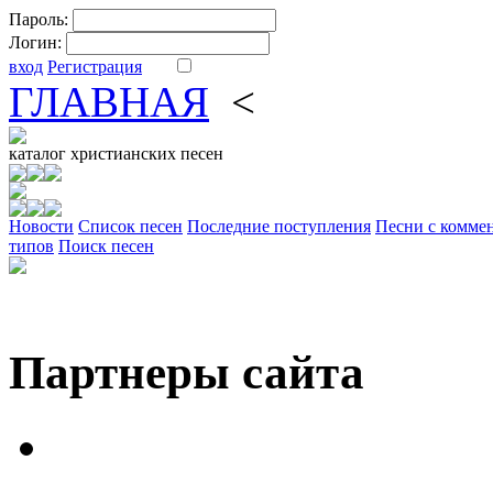
Пароль:
Логин:
вход
Регистрация
ГЛАВНАЯ
<
ФОРУМ
DV
каталог
христианских песен
Новости
Cписок песен
Последние поступления
Песни с комме
типов
Поиск песен
Партнеры сайта