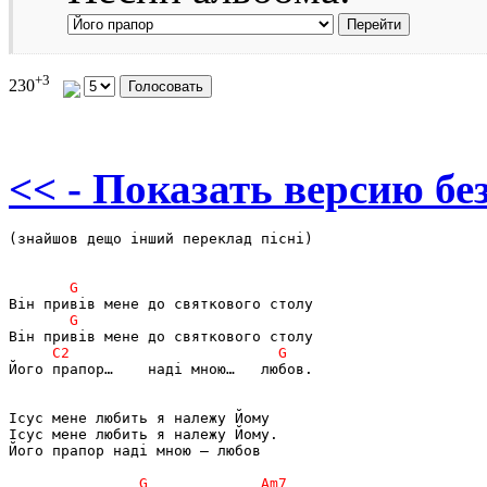
+3
230
<< - Показать версию без
(знайшов дещо інший переклад пісні)

Його прапор…    наді мною…   любов.

Ісус мене любить я належу Йому

Ісус мене любить я належу Йому.

Його прапор наді мною – любов
