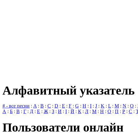
Алфавитный указатель 
# - все песни
:
A
:
B
:
C
:
D
:
E
:
F
:
G
:
H
:
I
:
J
:
K
:
L
:
M
:
N
:
O
:
А
:
Б
:
В
:
Г
:
Д
:
Е
:
Ж
:
З
:
И
:
І
:
Й
:
К
:
Л
:
М
:
Н
:
О
:
П
:
Р
:
С
:
Пользователи онлайн