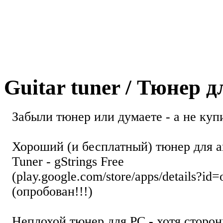
Guitar tuner / Тюнер 
Забыли тюнер или думаете - а не купи
Хороший (и бесплатный) тюнер для а
Tuner - gStrings Free
(play.google.com/store/apps/details?id=
(опробован!!!)
Неплохой тюнер для РС - хотя стор