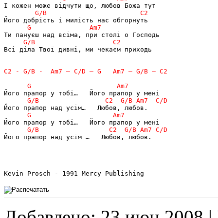
Всі діла Твої дивні, ми чекаєм приходь

Його прапор над усім …   Любов, любов. 

Добавлено: 23 июн 2008 |