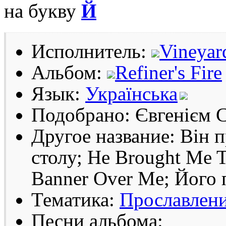
на букву
Й
Исполнитель:
Vineyar
Альбом:
Refiner's Fire
Язык:
Українська
Подобрано: Євгенієм 
Другое название: Він п
столу; He Brought Me T
Banner Over Me; Його 
Тематика:
Прославлен
Песни альбома: