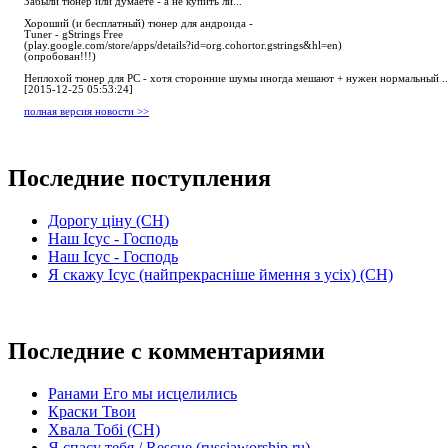
Забыли тюнер или думаете - а не купить ли...
Хороший (и бесплатный) тюнер для андроида -
Tuner - gStrings Free
(play.google.com/store/apps/details?id=org.cohortor.gstrings&hl=en)
(опробован!!!)
Неплохой тюнер для РС - хотя сторонние шумы иногда мешают + нужен нормальный ..
[2015-12-25 05:53:24]
полная версия новости >>
Последние поступления
Дорогу ціну (СН)
Наш Ісус - Господь
Наш Ісус - Господь
Я скажу Ісус (найпрекрасніше ймення з усіх) (СН)
Последние с комментариями
Ранами Его мы исцелились
Краски Твои
Хвала Тобі (СН)
Я спасу тебя / Rescue (russiaworship.ru)