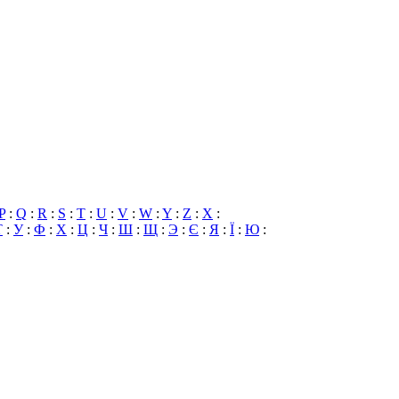
P
:
Q
:
R
:
S
:
T
:
U
:
V
:
W
:
Y
:
Z
:
X
:
Т
:
У
:
Ф
:
Х
:
Ц
:
Ч
:
Ш
:
Щ
:
Э
:
Є
:
Я
:
Ї
:
Ю
: