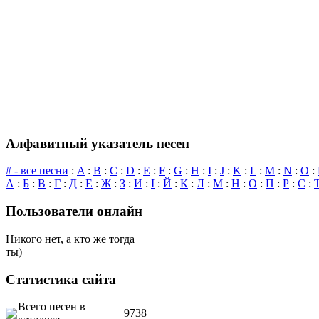
Алфавитный указатель песен
# - все песни
:
A
:
B
:
C
:
D
:
E
:
F
:
G
:
H
:
I
:
J
:
K
:
L
:
M
:
N
:
O
:
А
:
Б
:
В
:
Г
:
Д
:
Е
:
Ж
:
З
:
И
:
І
:
Й
:
К
:
Л
:
М
:
Н
:
О
:
П
:
Р
:
С
:
Пользователи онлайн
Никого нет, а кто же тогда
ты)
Статистика сайта
Всего песен в
9738