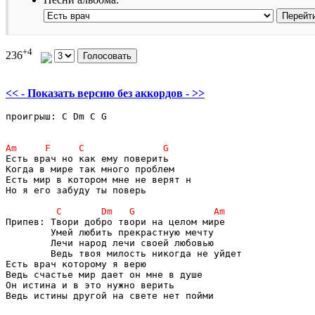
+4
236
<< - Показать версию без аккордов - >>
проигрыш: С Dm C G 

Есть врач но как ему поверить

Когда в мире так много проблем 

Есть мир в котором мне не верят н

Но я его забуду ты поверь

Припев: Твори добро твори на целом мире 

        Умей любить прекрастную мечту 

        Лечи народ лечи своей любовью 

        Ведь твоя милость никогда не уйдет 

Есть врач которому я верю

Ведь счастье мир дает он мне в душе 

Он истина и в это нужно верить

Ведь истины другой на свете нет пойми
