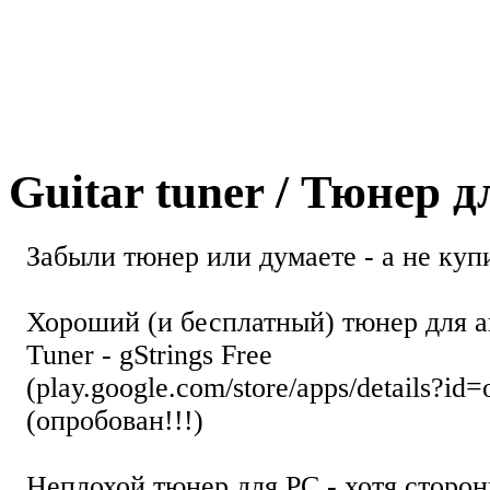
Guitar tuner / Тюнер 
Забыли тюнер или думаете - а не купи
Хороший (и бесплатный) тюнер для а
Tuner - gStrings Free
(play.google.com/store/apps/details?id=
(опробован!!!)
Неплохой тюнер для РС - хотя стор