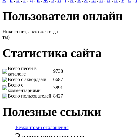
А
:
Б
:
В
:
Г
:
Д
:
Е
:
Ж
:
З
:
И
:
І
:
Й
:
К
:
Л
:
М
:
Н
:
О
:
П
:
Р
:
С
:
Пользователи онлайн
Никого нет, а кто же тогда
ты)
Статистика сайта
Всего песен в
9738
каталоге
Всего с аккордами
6687
Всего с
3891
комментариями
Всего пользователей
8427
Полезные ссылки
Безкоштовні оголошення