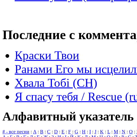
Последние с коммент
Краски Твои
Ранами Его мы исцелил
Хвала Тобі (СН)
Я спасу тебя / Rescue (r
Алфавитный указатель 
# - все песни
:
A
:
B
:
C
:
D
:
E
:
F
:
G
:
H
:
I
:
J
:
K
:
L
:
M
:
N
:
O
: