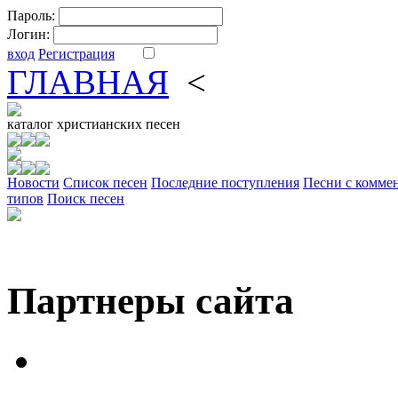
Пароль:
Логин:
вход
Регистрация
ГЛАВНАЯ
<
ФОРУМ
DV
каталог
христианских песен
Новости
Cписок песен
Последние поступления
Песни с комме
типов
Поиск песен
Партнеры сайта