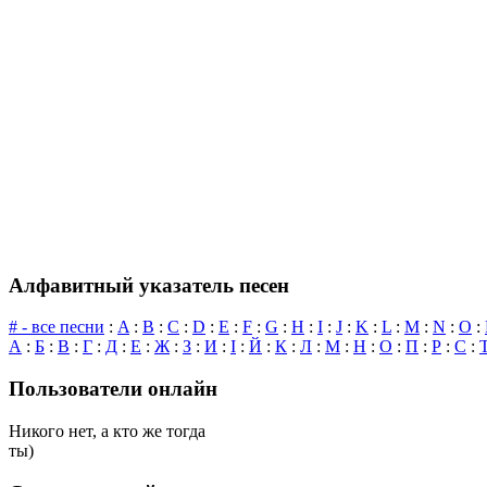
Алфавитный указатель песен
# - все песни
:
A
:
B
:
C
:
D
:
E
:
F
:
G
:
H
:
I
:
J
:
K
:
L
:
M
:
N
:
O
:
А
:
Б
:
В
:
Г
:
Д
:
Е
:
Ж
:
З
:
И
:
І
:
Й
:
К
:
Л
:
М
:
Н
:
О
:
П
:
Р
:
С
:
Пользователи онлайн
Никого нет, а кто же тогда
ты)