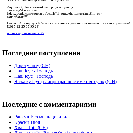
Забыли тюнер или думаете - а не купить ли...
Хороший (и бесплатный) тюнер для андроида -
Tuner - gStrings Free
(play.google.com/store/apps/details?id=org.cohortor.gstrings&hl=en)
(опробован!!!)
Неплохой тюнер для РС - хотя сторонние шумы иногда мешают + нужен нормальный ..
[2015-12-25 05:53:24]
полная версия новости >>
Последние поступления
Дорогу ціну (СН)
Наш Ісус - Господь
Наш Ісус - Господь
Я скажу Ісус (найпрекрасніше ймення з усіх) (СН)
Последние с комментариями
Ранами Его мы исцелились
Краски Твои
Хвала Тобі (СН)
Я спасу тебя / Rescue (russiaworship.ru)