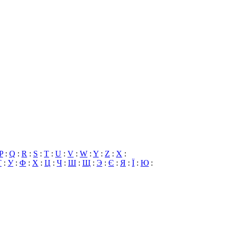
P
:
Q
:
R
:
S
:
T
:
U
:
V
:
W
:
Y
:
Z
:
X
:
Т
:
У
:
Ф
:
Х
:
Ц
:
Ч
:
Ш
:
Щ
:
Э
:
Є
:
Я
:
Ї
:
Ю
: