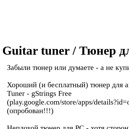
Guitar tuner / Тюнер 
Забыли тюнер или думаете - а не купи
Хороший (и бесплатный) тюнер для а
Tuner - gStrings Free
(play.google.com/store/apps/details?id=
(опробован!!!)
Неплохой тюнер для РС - хотя стор