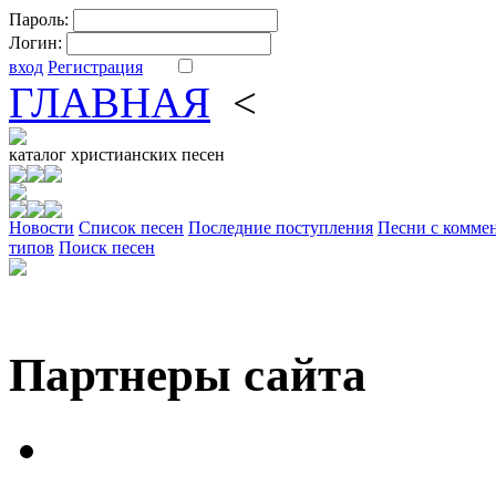
Пароль:
Логин:
вход
Регистрация
ГЛАВНАЯ
<
ФОРУМ
DV
каталог
христианских песен
Новости
Cписок песен
Последние поступления
Песни с комме
типов
Поиск песен
Партнеры сайта