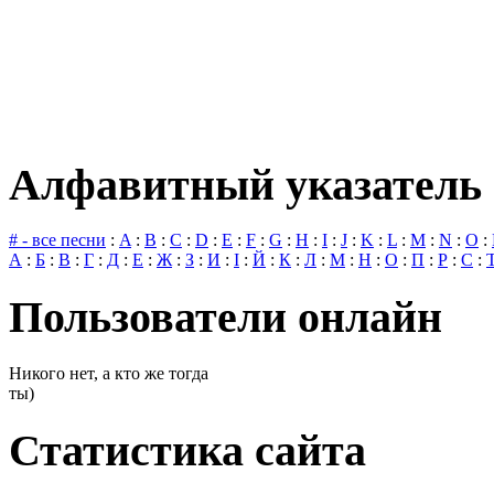
Алфавитный указатель 
# - все песни
:
A
:
B
:
C
:
D
:
E
:
F
:
G
:
H
:
I
:
J
:
K
:
L
:
M
:
N
:
O
:
А
:
Б
:
В
:
Г
:
Д
:
Е
:
Ж
:
З
:
И
:
І
:
Й
:
К
:
Л
:
М
:
Н
:
О
:
П
:
Р
:
С
:
Пользователи онлайн
Никого нет, а кто же тогда
ты)
Статистика сайта