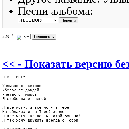
Песни альбома:
+3
229
<< - Показать версию без
Я ВСЕ МОГУ

Уплываю от ветров

Убегаю от дождей

Улетаю от миров

Я свободна от цепей

Я всё могу, я всё могу в Тебе

На облаках и на Твоей земле

Я всё могу, когда Ты такой Большой

Я так хочу дружить всегда с Тобой

Я прощаю холода
