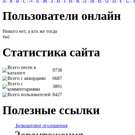
А
:
Б
:
В
:
Г
:
Д
:
Е
:
Ж
:
З
:
И
:
І
:
Й
:
К
:
Л
:
М
:
Н
:
О
:
П
:
Р
:
С
:
Пользователи онлайн
Никого нет, а кто же тогда
ты)
Статистика сайта
Всего песен в
9738
каталоге
Всего с аккордами
6687
Всего с
3891
комментариями
Всего пользователей
8427
Полезные ссылки
Безкоштовні оголошення