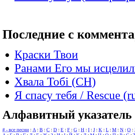
Последние с коммент
Краски Твои
Ранами Его мы исцелил
Хвала Тобі (СН)
Я спасу тебя / Rescue (r
Алфавитный указатель 
# - все песни
:
A
:
B
:
C
:
D
:
E
:
F
:
G
:
H
:
I
:
J
:
K
:
L
:
M
:
N
:
O
: