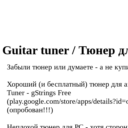
Guitar tuner / Тюнер 
Забыли тюнер или думаете - а не купи
Хороший (и бесплатный) тюнер для а
Tuner - gStrings Free
(play.google.com/store/apps/details?id=
(опробован!!!)
Неплохой тюнер для РС - хотя стор