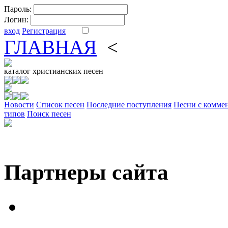
Пароль:
Логин:
вход
Регистрация
ГЛАВНАЯ
<
ФОРУМ
DV
каталог
христианских песен
Новости
Cписок песен
Последние поступления
Песни с комме
типов
Поиск песен
Партнеры сайта