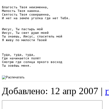
Благость Твоя неизменна,

Милость Твоя навека.

Святость Твоя совершенна,

И нет на земле уголка где нет Тебя.

Иисус, Ты пастырь мой

Иисус, Ты свет душе моей

Ты знаешь, Иисус, спаситель мой

Я живу по милости Твоей

Туда, туда, туда,

Где начинается полёт

Смотрю где солнца яркого восход

Ты зовёшь меня.

Добавлено: 12 апр 2007 |