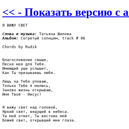
<< - Показать версию c 
Я ВИЖУ СВЕТ

Слова и музыка: 
Альбом: 
Согретый солнцем, track # 06

Chords by Rudik

Благословение свыше,

Песня моя для Тебя.

Имеющий уши услышит,

Как Ты призываешь любя.

Лишь на Тебя уповаю,

Только Тебе я молюсь,

Заново жизнь открываю,

Имя Твоё - Иисус!

Я вижу свет над головой,

Яркий свет, ведущий в небеса.

Ты мой ответ, Ты вестник мой

Божий свет, открывший мне глаза.
