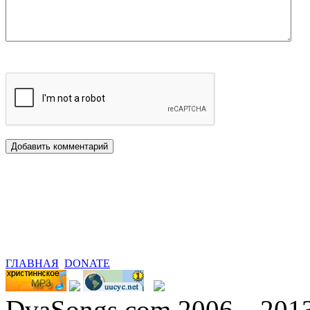
ГЛАВНАЯ
DONATE
DvaSongs.com 2006—201