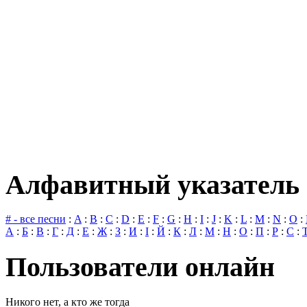
Алфавитный указатель 
# - все песни
:
A
:
B
:
C
:
D
:
E
:
F
:
G
:
H
:
I
:
J
:
K
:
L
:
M
:
N
:
O
:
А
:
Б
:
В
:
Г
:
Д
:
Е
:
Ж
:
З
:
И
:
І
:
Й
:
К
:
Л
:
М
:
Н
:
О
:
П
:
Р
:
С
:
Пользователи онлайн
Никого нет, а кто же тогда