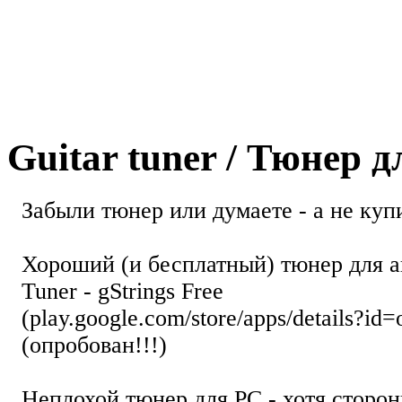
Guitar tuner / Тюнер 
Забыли тюнер или думаете - а не купи
Хороший (и бесплатный) тюнер для а
Tuner - gStrings Free
(play.google.com/store/apps/details?id=
(опробован!!!)
Неплохой тюнер для РС - хотя стор