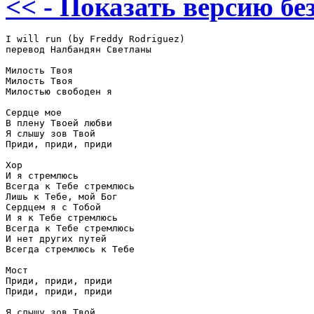
<< - Показать версию без
I will run (by Freddy Rodriguez)

перевод Налбандян Светланы

Милость Твоя

Милость Твоя

Милостью свободен я

Сердце мое

В плену Твоей любви

Я слышу зов Твой

Приди, приди, приди

Хор

И я стремлюсь

Всегда к Тебе стремлюсь

Лишь к Тебе, мой Бог

Сердцем я с Тобой

И я к Тебе стремлюсь

Всегда к Тебе стремлюсь

И нет других путей

Всегда стремлюсь к Тебе

Мост

Приди, приди, приди

Приди, приди, приди

Я слышу зов Твой
