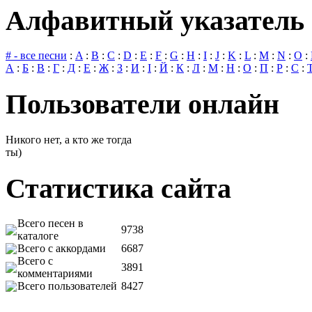
Алфавитный указатель 
# - все песни
:
A
:
B
:
C
:
D
:
E
:
F
:
G
:
H
:
I
:
J
:
K
:
L
:
M
:
N
:
O
:
А
:
Б
:
В
:
Г
:
Д
:
Е
:
Ж
:
З
:
И
:
І
:
Й
:
К
:
Л
:
М
:
Н
:
О
:
П
:
Р
:
С
:
Пользователи онлайн
Никого нет, а кто же тогда
ты)
Статистика сайта
Всего песен в
9738
каталоге
Всего с аккордами
6687
Всего с
3891
комментариями
Всего пользователей
8427