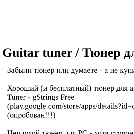
Guitar tuner / Тюнер 
Забыли тюнер или думаете - а не купи
Хороший (и бесплатный) тюнер для а
Tuner - gStrings Free
(play.google.com/store/apps/details?id=
(опробован!!!)
Неплохой тюнер для РС - хотя стор