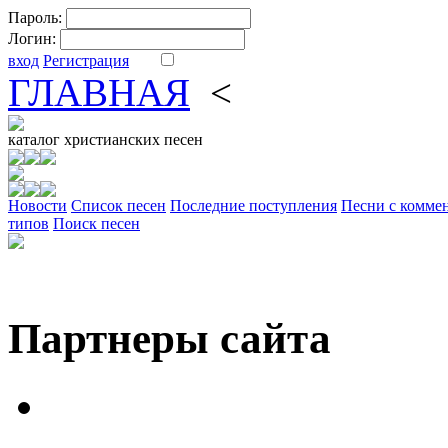
Пароль:
Логин:
вход
Регистрация
ГЛАВНАЯ
<
ФОРУМ
DV
каталог
христианских песен
Новости
Cписок песен
Последние поступления
Песни с комме
типов
Поиск песен
Партнеры сайта