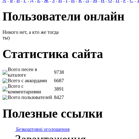
А
:
Б
:
В
:
Г
:
Д
:
Е
:
Ж
:
З
:
И
:
І
:
Й
:
К
:
Л
:
М
:
Н
:
О
:
П
:
Р
:
С
:
Пользователи онлайн
Никого нет, а кто же тогда
ты)
Статистика сайта
Всего песен в
9738
каталоге
Всего с аккордами
6687
Всего с
3891
комментариями
Всего пользователей
8427
Полезные ссылки
Безкоштовні оголошення