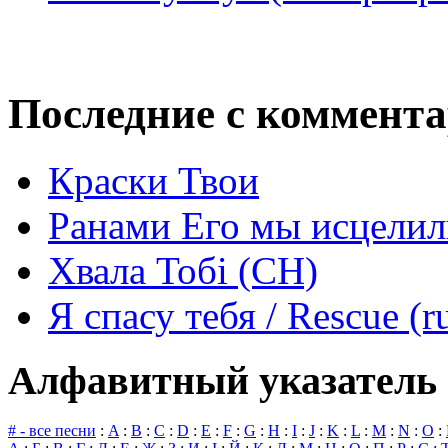
Последние с коммент
Краски Твои
Ранами Его мы исцелил
Хвала Тобі (СН)
Я спасу тебя / Rescue (r
Алфавитный указатель 
# - все песни
:
A
:
B
:
C
:
D
:
E
:
F
:
G
:
H
:
I
:
J
:
K
:
L
:
M
:
N
:
O
: