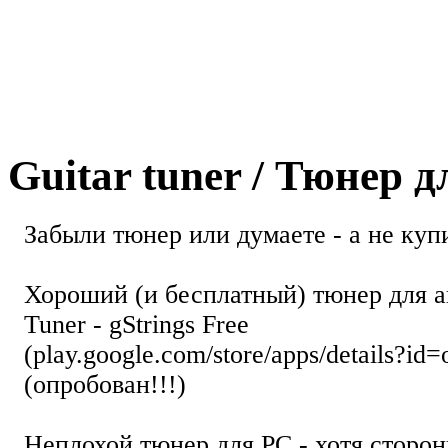
Guitar tuner / Тюнер 
Забыли тюнер или думаете - а не купи
Хороший (и бесплатный) тюнер для а
Tuner - gStrings Free
(play.google.com/store/apps/details?id=
(опробован!!!)
Неплохой тюнер для РС - хотя стор