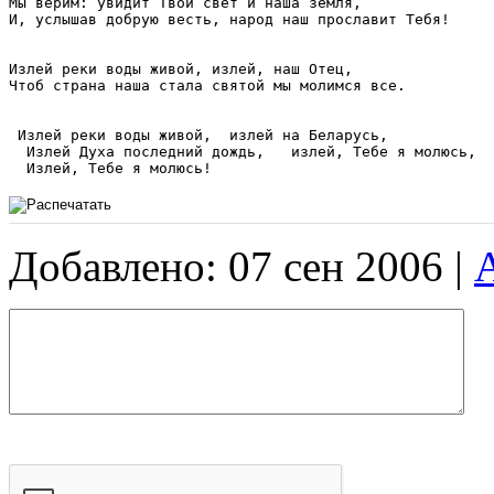
Мы верим: увидит Твой свет и наша земля,

И, услышав добрую весть, народ наш прославит Тебя!

Излей реки воды живой, излей, наш Отец,

Чтоб страна наша стала святой мы молимся все.

 Излей реки воды живой,  излей на Беларусь,

  Излей Духа последний дождь,   излей, Тебе я молюсь, 

Добавлено: 07 сен 2006 |