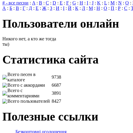
# - все песни
:
A
:
B
:
C
:
D
:
E
:
F
:
G
:
H
:
I
:
J
:
K
:
L
:
M
:
N
:
O
:
А
:
Б
:
В
:
Г
:
Д
:
Е
:
Ж
:
З
:
И
:
І
:
Й
:
К
:
Л
:
М
:
Н
:
О
:
П
:
Р
:
С
:
Пользователи онлайн
Никого нет, а кто же тогда
ты)
Статистика сайта
Всего песен в
9738
каталоге
Всего с аккордами
6687
Всего с
3891
комментариями
Всего пользователей
8427
Полезные ссылки
Безкоштовні оголошення