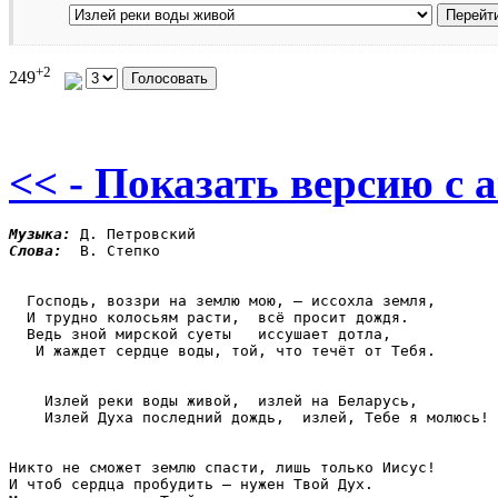
+2
249
<< - Показать версию c 
Музыка: 
Слова: 
 В. Степко   

  Господь, воззри на землю мою, – иссохла земля, 

  И трудно колосьям расти,  всё просит дождя.

  Ведь зной мирской суеты   иссушает дотла,

   И жаждет сердце воды, той, что течёт от Тебя.

    Излей реки воды живой,  излей на Беларусь,

    Излей Духа последний дождь,  излей, Тебе я молюсь!

Никто не сможет землю спасти, лишь только Иисус!

И чтоб сердца пробудить – нужен Твой Дух.
