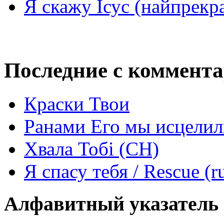
Я скажу Ісус (найпрекр
Последние с коммент
Краски Твои
Ранами Его мы исцелил
Хвала Тобі (СН)
Я спасу тебя / Rescue (r
Алфавитный указатель 