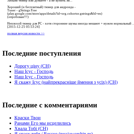
Забыли тюнер или думаете - а не купить ли...
Хороший (и бесплатный) тюнер для андроида -
Tuner - gStrings Free
(play.google.com/store/apps/details?id=org.cohortor.gstrings&hl=en)
(опробован!!!)
Неплохой тюнер для РС - хотя сторонние шумы иногда мешают + нужен нормальный ..
[2015-12-25 05:53:24]
полная версия новости >>
Последние поступления
Дорогу ціну (СН)
Наш Ісус - Господь
Наш Ісус - Господь
Я скажу Ісус (найпрекрасніше ймення з усіх) (СН)
Последние с комментариями
Краски Твои
Ранами Его мы исцелились
Хвала Тобі (СН)
Я спасу тебя / Rescue (russiaworship.ru)