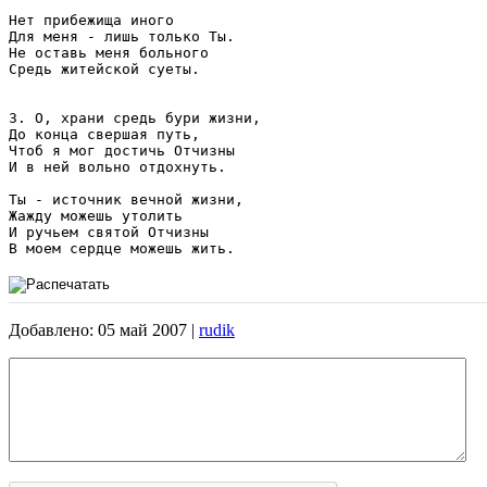
Нет прибежища иного 

Для меня - лишь только Ты. 

Не оставь меня больного 

Средь житейской суеты.

3. О, храни средь бури жизни, 

До конца свершая путь, 

Чтоб я мог достичь Отчизны 

И в ней вольно отдохнуть. 

Ты - источник вечной жизни, 

Жажду можешь утолить 

И ручьем святой Отчизны 

Добавлено: 05 май 2007 |
rudik