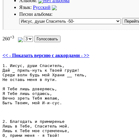
Альбом:
Нет альбома
Язык:
Русский
Песни альбома:
+3
260
<< - Показать версию c аккордами - >>
1. Иисус, души Спаситель, 

Дай _ приль-нуть к Твоей груди! 

Среди волн будь мой Храни __ тель, 

Не оставь меня в пути.

Я Тебе лишь доверяюсь,

Я Тебе лишь отдаюсь, 

Вечно зреть Тебя желаю,

Быть Твоим, мой И-и-сус.

2. Благодать и примиренье 

Лишь в Тебе, Спаситель мой. 

Лишь к Тебе мое стремленье, 

0, прими меня - я Твой! 
