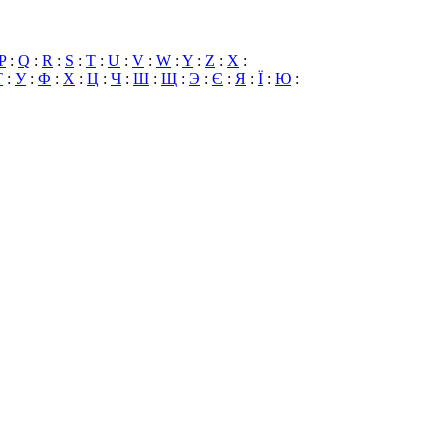
P
:
Q
:
R
:
S
:
T
:
U
:
V
:
W
:
Y
:
Z
:
X
:
Т
:
У
:
Ф
:
Х
:
Ц
:
Ч
:
Ш
:
Щ
:
Э
:
Є
:
Я
:
Ї
:
Ю
: