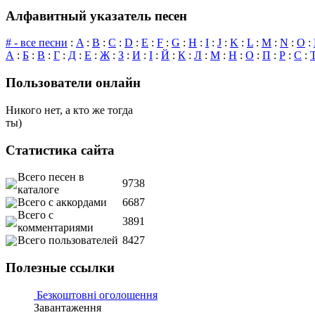
Алфавитный указатель песен
# - все песни
:
A
:
B
:
C
:
D
:
E
:
F
:
G
:
H
:
I
:
J
:
K
:
L
:
M
:
N
:
O
:
А
:
Б
:
В
:
Г
:
Д
:
Е
:
Ж
:
З
:
И
:
І
:
Й
:
К
:
Л
:
М
:
Н
:
О
:
П
:
Р
:
С
:
Пользователи онлайн
Никого нет, а кто же тогда
ты)
Статистика сайта
Всего песен в
9738
каталоге
Всего с аккордами
6687
Всего с
3891
комментариями
Всего пользователей
8427
Полезные ссылки
Безкоштовні оголошення
Завантаження