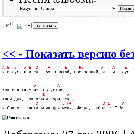
+1
234
<< - Показать версию без
И-и-сус, И-и-сус, Бог Святой, помазанный, И - и - сус. 