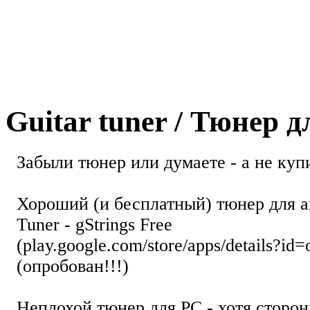
Guitar tuner / Тюнер 
Забыли тюнер или думаете - а не купи
Хороший (и бесплатный) тюнер для а
Tuner - gStrings Free
(play.google.com/store/apps/details?id=
(опробован!!!)
Неплохой тюнер для РС - хотя стор