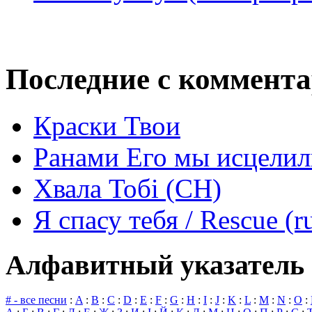
Последние с коммент
Краски Твои
Ранами Его мы исцелил
Хвала Тобі (СН)
Я спасу тебя / Rescue (r
Алфавитный указатель 
# - все песни
:
A
:
B
:
C
:
D
:
E
:
F
:
G
:
H
:
I
:
J
:
K
:
L
:
M
:
N
:
O
: