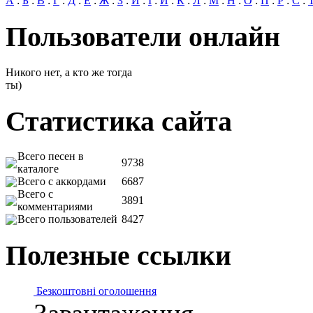
А
:
Б
:
В
:
Г
:
Д
:
Е
:
Ж
:
З
:
И
:
І
:
Й
:
К
:
Л
:
М
:
Н
:
О
:
П
:
Р
:
С
:
Пользователи онлайн
Никого нет, а кто же тогда
ты)
Статистика сайта
Всего песен в
9738
каталоге
Всего с аккордами
6687
Всего с
3891
комментариями
Всего пользователей
8427
Полезные ссылки
Безкоштовні оголошення