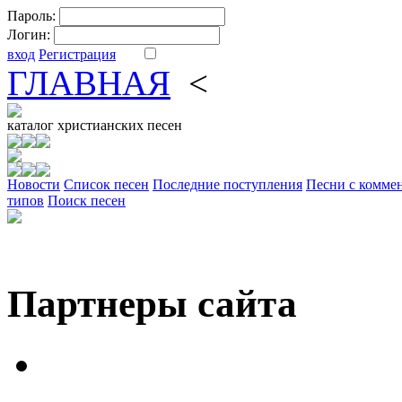
Пароль:
Логин:
вход
Регистрация
ГЛАВНАЯ
<
ФОРУМ
DV
каталог
христианских песен
Новости
Cписок песен
Последние поступления
Песни с комме
типов
Поиск песен
Партнеры сайта