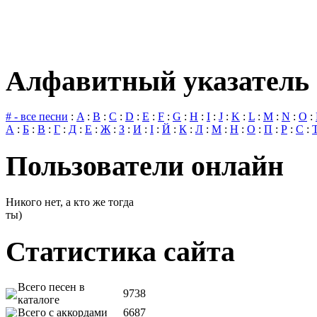
Алфавитный указатель 
# - все песни
:
A
:
B
:
C
:
D
:
E
:
F
:
G
:
H
:
I
:
J
:
K
:
L
:
M
:
N
:
O
:
А
:
Б
:
В
:
Г
:
Д
:
Е
:
Ж
:
З
:
И
:
І
:
Й
:
К
:
Л
:
М
:
Н
:
О
:
П
:
Р
:
С
:
Пользователи онлайн
Никого нет, а кто же тогда
ты)
Статистика сайта
Всего песен в
9738
каталоге
Всего с аккордами
6687