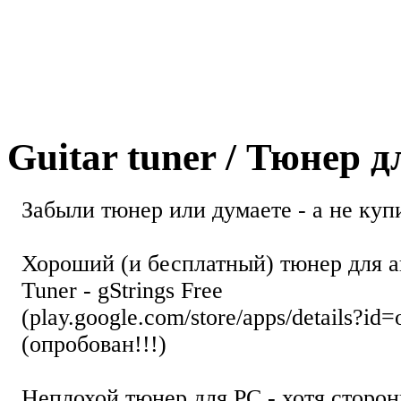
Guitar tuner / Тюнер 
Забыли тюнер или думаете - а не купи
Хороший (и бесплатный) тюнер для а
Tuner - gStrings Free
(play.google.com/store/apps/details?id=
(опробован!!!)
Неплохой тюнер для РС - хотя стор