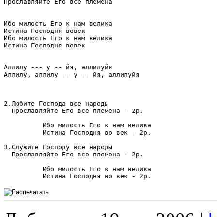
Прославляйте Его все племена

Ибо милость Его к нам велика

Истина Господня вовек

Ибо милость Его к нам велика

Истина Господня вовек

Аллилу --- у -- йя, аллилуйя

Аллилу, аллилу -- у -- йя, аллилуйя

2.Любите Господа все народы                            
  Прославляйте Его все племена - 2р.

          Ибо милость Его к нам велика

          Истина Господня во век - 2р.

3.Служите Господу все народы                           
  Прославляйте Его все племена - 2р.

          Ибо милость Его к нам велика

          Истина Господня во век - 2р.