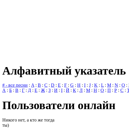
Алфавитный указатель 
# - все песни
:
A
:
B
:
C
:
D
:
E
:
F
:
G
:
H
:
I
:
J
:
K
:
L
:
M
:
N
:
O
:
А
:
Б
:
В
:
Г
:
Д
:
Е
:
Ж
:
З
:
И
:
І
:
Й
:
К
:
Л
:
М
:
Н
:
О
:
П
:
Р
:
С
:
Пользователи онлайн
Никого нет, а кто же тогда
ты)