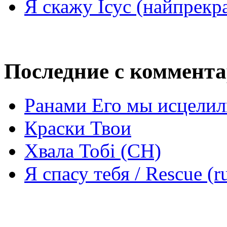
Я скажу Ісус (найпрекр
Последние с коммент
Ранами Его мы исцелил
Краски Твои
Хвала Тобі (СН)
Я спасу тебя / Rescue (r