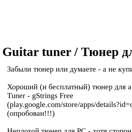
Guitar tuner / Тюнер 
Забыли тюнер или думаете - а не купи
Хороший (и бесплатный) тюнер для а
Tuner - gStrings Free
(play.google.com/store/apps/details?id=
(опробован!!!)
Неплохой тюнер для РС - хотя стор