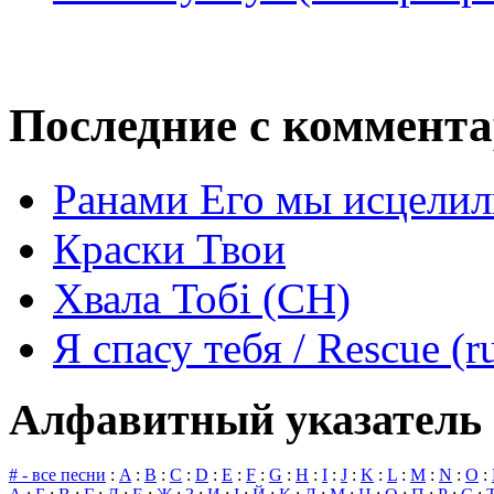
Последние с коммент
Ранами Его мы исцелил
Краски Твои
Хвала Тобі (СН)
Я спасу тебя / Rescue (r
Алфавитный указатель 
# - все песни
:
A
:
B
:
C
:
D
:
E
:
F
:
G
:
H
:
I
:
J
:
K
:
L
:
M
:
N
:
O
: