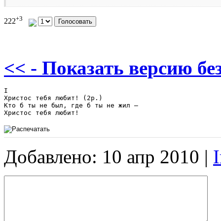
+3
222
<< - Показать версию без
І

Христос тебя любит! (2р.)

Кто б ты не был, где б ты не жил –

Добавлено: 10 апр 2010 |