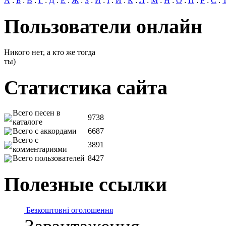
А
:
Б
:
В
:
Г
:
Д
:
Е
:
Ж
:
З
:
И
:
І
:
Й
:
К
:
Л
:
М
:
Н
:
О
:
П
:
Р
:
С
:
Пользователи онлайн
Никого нет, а кто же тогда
ты)
Статистика сайта
Всего песен в
9738
каталоге
Всего с аккордами
6687
Всего с
3891
комментариями
Всего пользователей
8427
Полезные ссылки
Безкоштовні оголошення