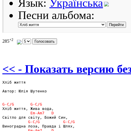
Язык:
Українська
Песни альбома:
+2
285
<< - Показать версию без
Хліб життя

Автор: Юлія Шутенко
