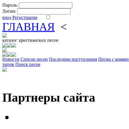
Пароль:
Логин:
вход
Регистрация
ГЛАВНАЯ
<
ФОРУМ
DV
каталог
христианских песен
Новости
Cписок песен
Последние поступления
Песни с комме
типов
Поиск песен
Партнеры сайта