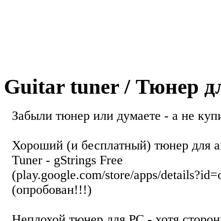
Guitar tuner / Тюнер 
Забыли тюнер или думаете - а не купи
Хороший (и бесплатный) тюнер для а
Tuner - gStrings Free
(play.google.com/store/apps/details?id=
(опробован!!!)
Неплохой тюнер для РС - хотя стор