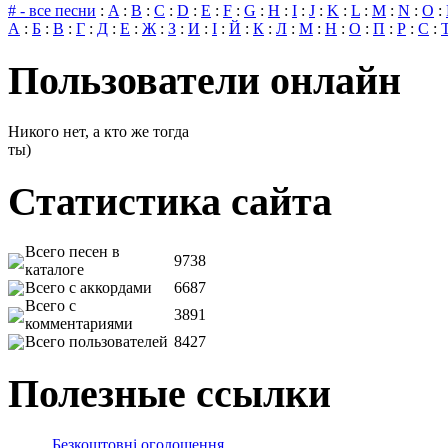
# - все песни
:
A
:
B
:
C
:
D
:
E
:
F
:
G
:
H
:
I
:
J
:
K
:
L
:
M
:
N
:
O
:
А
:
Б
:
В
:
Г
:
Д
:
Е
:
Ж
:
З
:
И
:
І
:
Й
:
К
:
Л
:
М
:
Н
:
О
:
П
:
Р
:
С
:
Пользователи онлайн
Никого нет, а кто же тогда
ты)
Статистика сайта
Всего песен в
9738
каталоге
Всего с аккордами
6687
Всего с
3891
комментариями
Всего пользователей
8427
Полезные ссылки
Безкоштовні оголошення