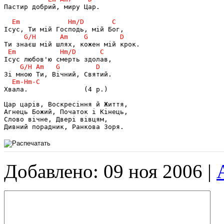
Пастир добрий, миру Цар.

Хвала.              (4 р.)

Цар царів, Воскресіння й Життя,

Агнець Божий, Початок і Кінець,

Слово вічне, Двері вівцям,

Добавлено: 09 ноя 2006 |