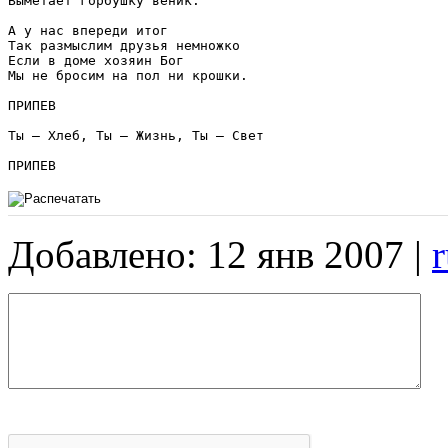
Выметает горбушку веник.

А у нас впереди итог

Так размыслим друзья немножко

Если в доме хозяин Бог

Мы не бросим на пол ни крошки.

ПРИПЕВ

Ты – Хлеб, Ты – Жизнь, Ты – Свет

Добавлено: 12 янв 2007 |