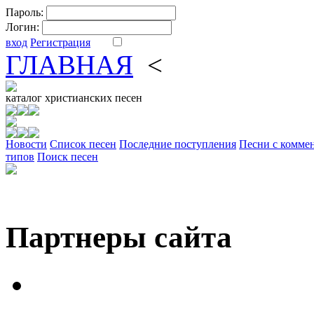
Пароль:
Логин:
вход
Регистрация
ГЛАВНАЯ
<
ФОРУМ
DV
каталог
христианских песен
Новости
Cписок песен
Последние поступления
Песни с комме
типов
Поиск песен
Партнеры сайта