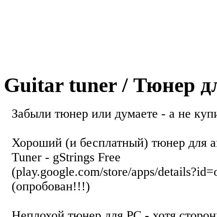
Guitar tuner / Тюнер 
Забыли тюнер или думаете - а не купи
Хороший (и бесплатный) тюнер для а
Tuner - gStrings Free
(play.google.com/store/apps/details?id=
(опробован!!!)
Неплохой тюнер для РС - хотя стор