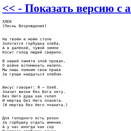
<< - Показать версию c 
ХЛЕБ

(Песнь Возрождения)

На твоём и моём столе

Золотится горбушка хлеба.

А в далёкой, чужой земле

Косит голод людей свирепо.

В нашей памяти злой провал,

О войне вспоминать нелепо.

Мы лишь помним свои права

За гроши наедаться хлебом.

Иисус говорит: Я – Хлеб.

Значит жизни без Бога нету.

Без Него душа как склеп

И мертва без Него планета.

(И мертва без Него планета.)

Для голодного есть резон

За горбушку отдать имение.

А у нас иногда как сор
