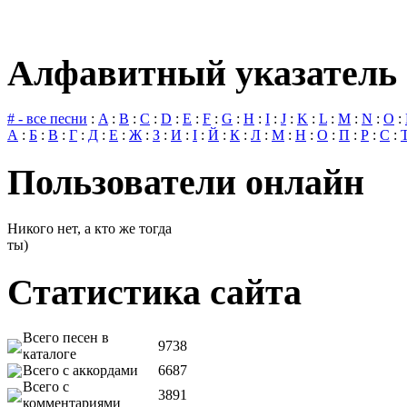
Алфавитный указатель 
# - все песни
:
A
:
B
:
C
:
D
:
E
:
F
:
G
:
H
:
I
:
J
:
K
:
L
:
M
:
N
:
O
:
А
:
Б
:
В
:
Г
:
Д
:
Е
:
Ж
:
З
:
И
:
І
:
Й
:
К
:
Л
:
М
:
Н
:
О
:
П
:
Р
:
С
:
Пользователи онлайн
Никого нет, а кто же тогда
ты)
Статистика сайта
Всего песен в
9738
каталоге
Всего с аккордами
6687
Всего с
3891
комментариями