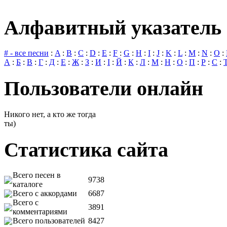
Алфавитный указатель 
# - все песни
:
A
:
B
:
C
:
D
:
E
:
F
:
G
:
H
:
I
:
J
:
K
:
L
:
M
:
N
:
O
:
А
:
Б
:
В
:
Г
:
Д
:
Е
:
Ж
:
З
:
И
:
І
:
Й
:
К
:
Л
:
М
:
Н
:
О
:
П
:
Р
:
С
:
Пользователи онлайн
Никого нет, а кто же тогда
ты)
Статистика сайта
Всего песен в
9738
каталоге
Всего с аккордами
6687
Всего с
3891
комментариями
Всего пользователей
8427