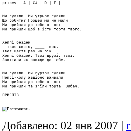
pripev - A | C# | D | E ||

Ми гуляли. Ми утрьох гуляли.

Що робити? Грошей ми не мали.

Ми прийшли до тебе в гості

Ми прийшли щоб з'їсти торта твого.

Хеппі бёздей

- твоє свято, ____ твоє.

Твоє щастя раз на рік.

Хеппі бёздей. Твої друзі, твої.

Завітали як завжди до тебе.

Ми гуляли. Ми гуртом гуляли.

Пепсі-колу жадібно вживали

Ми прийшли до тебе в гості

Ми прийшли та з'їли торта. Вибач.

ПРИСПІВ

Добавлено: 02 янв 2007 |