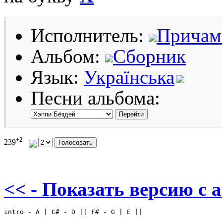
Исполнитель:
Причам
Альбом:
Сборник
Язык:
Українська
Песни альбома:
+2
239
<< - Показать версию c 
intro - A | C# - D || F# - G | E ||
