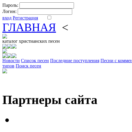
Пароль:
Логин:
вход
Регистрация
ГЛАВНАЯ
<
ФОРУМ
DV
каталог
христианских песен
Новости
Cписок песен
Последние поступления
Песни с комме
типов
Поиск песен
Партнеры сайта