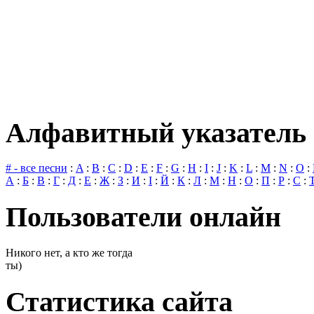
Алфавитный указатель 
# - все песни
:
A
:
B
:
C
:
D
:
E
:
F
:
G
:
H
:
I
:
J
:
K
:
L
:
M
:
N
:
O
:
А
:
Б
:
В
:
Г
:
Д
:
Е
:
Ж
:
З
:
И
:
І
:
Й
:
К
:
Л
:
М
:
Н
:
О
:
П
:
Р
:
С
:
Пользователи онлайн
Никого нет, а кто же тогда
ты)
Статистика сайта