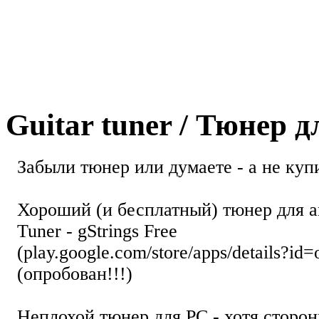
Guitar tuner / Тюнер 
Забыли тюнер или думаете - а не купи
Хороший (и бесплатный) тюнер для а
Tuner - gStrings Free
(play.google.com/store/apps/details?id=
(опробован!!!)
Неплохой тюнер для РС - хотя стор