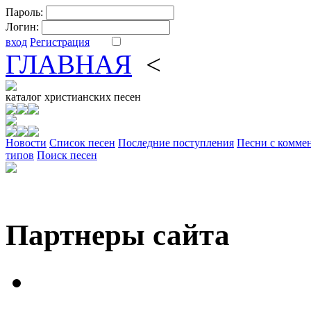
Пароль:
Логин:
вход
Регистрация
ГЛАВНАЯ
<
ФОРУМ
DV
каталог
христианских песен
Новости
Cписок песен
Последние поступления
Песни с комме
типов
Поиск песен
Партнеры сайта