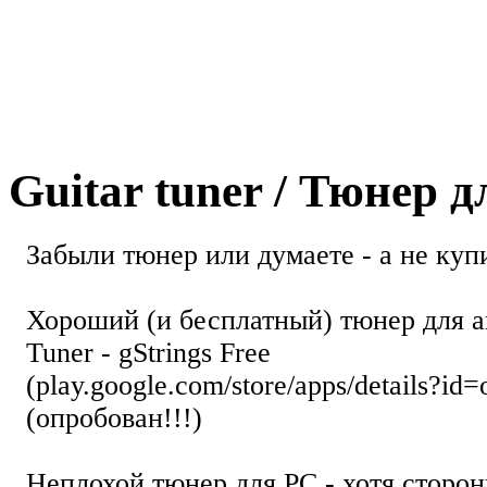
Guitar tuner / Тюнер 
Забыли тюнер или думаете - а не купи
Хороший (и бесплатный) тюнер для а
Tuner - gStrings Free
(play.google.com/store/apps/details?id=
(опробован!!!)
Неплохой тюнер для РС - хотя стор