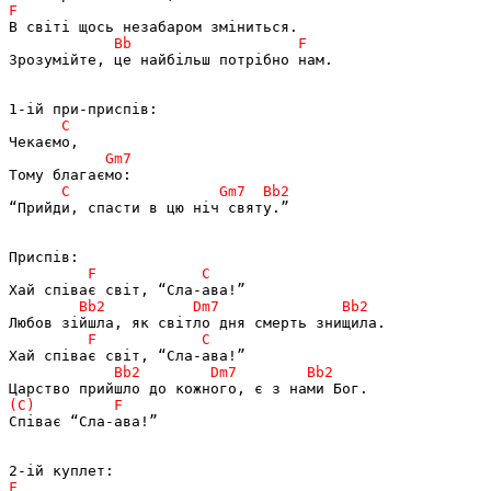
Зрозумійте, це найбільш потрібно нам.

“Прийди, спасти в цю ніч святу.”

Співає “Сла-ава!”
