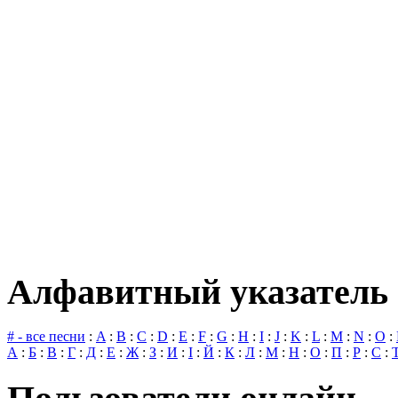
Алфавитный указатель 
# - все песни
:
A
:
B
:
C
:
D
:
E
:
F
:
G
:
H
:
I
:
J
:
K
:
L
:
M
:
N
:
O
:
А
:
Б
:
В
:
Г
:
Д
:
Е
:
Ж
:
З
:
И
:
І
:
Й
:
К
:
Л
:
М
:
Н
:
О
:
П
:
Р
:
С
: