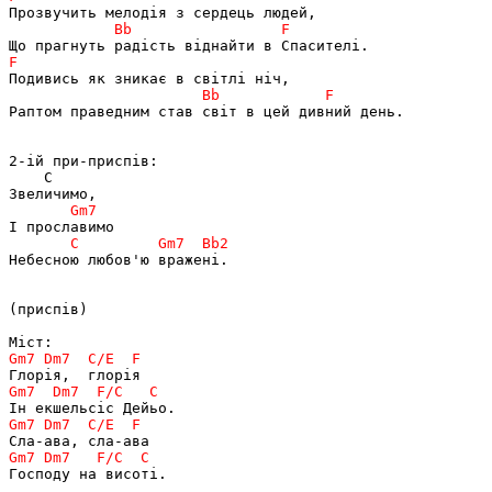
Раптом праведним став світ в цей дивний день.

2-ій при-приспів:

    С

Небесною любов'ю вражені.

(приспів)

Господу на висоті.
