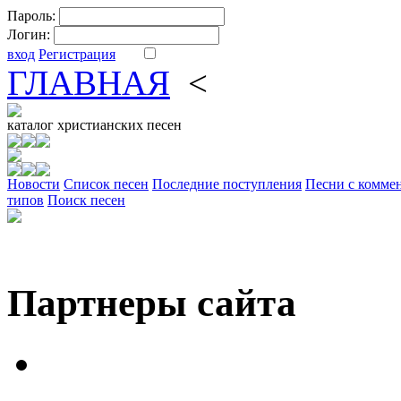
Пароль:
Логин:
вход
Регистрация
ГЛАВНАЯ
<
ФОРУМ
DV
каталог
христианских песен
Новости
Cписок песен
Последние поступления
Песни с комме
типов
Поиск песен
Партнеры сайта