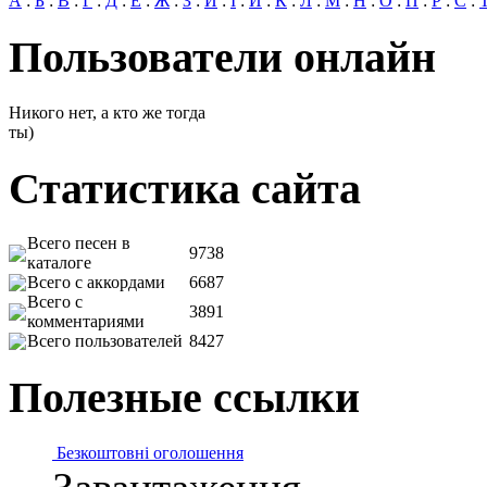
А
:
Б
:
В
:
Г
:
Д
:
Е
:
Ж
:
З
:
И
:
І
:
Й
:
К
:
Л
:
М
:
Н
:
О
:
П
:
Р
:
С
:
Пользователи онлайн
Никого нет, а кто же тогда
ты)
Статистика сайта
Всего песен в
9738
каталоге
Всего с аккордами
6687
Всего с
3891
комментариями
Всего пользователей
8427
Полезные ссылки
Безкоштовні оголошення