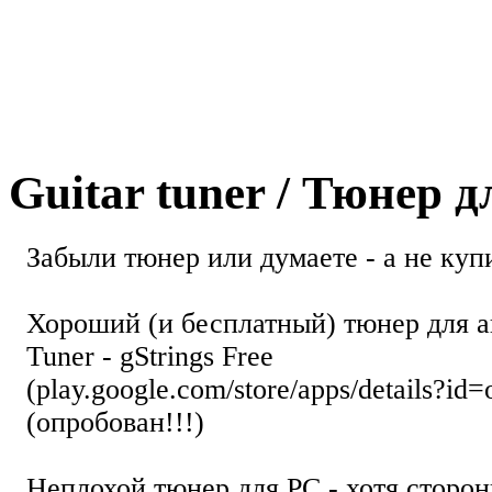
Guitar tuner / Тюнер 
Забыли тюнер или думаете - а не купи
Хороший (и бесплатный) тюнер для а
Tuner - gStrings Free
(play.google.com/store/apps/details?id=
(опробован!!!)
Неплохой тюнер для РС - хотя стор