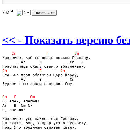
+4
242
<< - Показать версию без
Хадземце, каб сьпяваць песьню Госпаду,

        As      B            Cm   G

Станьма прад абліччам Цара Цароў,

        As      B            Cm

Будзем гімн хвалы сьпяваць Яму.

О, але-, алелюя!

As   B  Cm C7

О, алелюя!

Хадземце, усе паклонімся Госпаду,

Ён вялікі Бог, Уладар усяго Сусьвету.

Прад Яго абліччам сьпявай хвалу,
