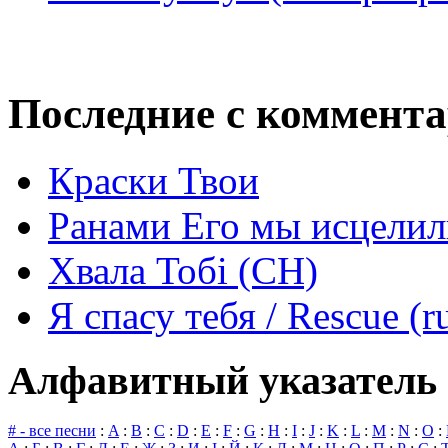
Последние с коммент
Краски Твои
Ранами Его мы исцелил
Хвала Тобі (СН)
Я спасу тебя / Rescue (r
Алфавитный указатель 
# - все песни
:
A
:
B
:
C
:
D
:
E
:
F
:
G
:
H
:
I
:
J
:
K
:
L
:
M
:
N
:
O
: