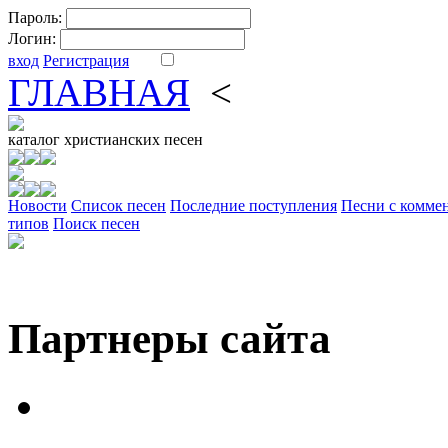
Пароль:
Логин:
вход
Регистрация
ГЛАВНАЯ
<
ФОРУМ
DV
каталог
христианских песен
Новости
Cписок песен
Последние поступления
Песни с комме
типов
Поиск песен
Партнеры сайта