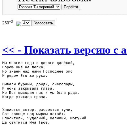
+3
250
<< - Показать версию c 
Мы многие годы в дороге далёкой,

Порою она не легка,

Но знаем над нами Господнее око

И рядом Его же рука.

Бывали бураны, дожди, снегопады,

И ночь закрывала глаза,

Но Бог выводил нас и мы были рады,

Когда утихала гроза.

Уляжется ветер, рассеются тучи,

Вот солнце над миром встаёт.

Спаситель, Чудесный, Великий, Могучий

Да святится Имя Твоё.
