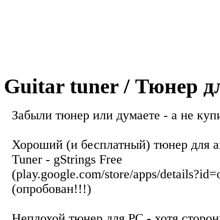
Guitar tuner / Тюнер 
Забыли тюнер или думаете - а не купи
Хороший (и бесплатный) тюнер для а
Tuner - gStrings Free
(play.google.com/store/apps/details?id=
(опробован!!!)
Неплохой тюнер для РС - хотя стор