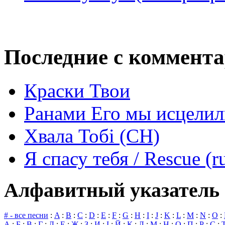
Последние с коммент
Краски Твои
Ранами Его мы исцелил
Хвала Тобі (СН)
Я спасу тебя / Rescue (r
Алфавитный указатель 
# - все песни
:
A
:
B
:
C
:
D
:
E
:
F
:
G
:
H
:
I
:
J
:
K
:
L
:
M
:
N
:
O
:
А
:
Б
:
В
:
Г
:
Д
:
Е
:
Ж
:
З
:
И
:
І
:
Й
:
К
:
Л
:
М
:
Н
:
О
:
П
:
Р
:
С
: