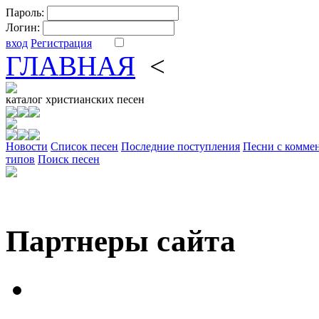
Пароль:
Логин:
вход
Регистрация
ГЛАВНАЯ
<
ФОРУМ
DV
каталог
христианских песен
Новости
Cписок песен
Последние поступления
Песни с комме
типов
Поиск песен
Партнеры сайта