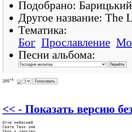
Подобрано: Барицький
Другое название: The L
Тематика:
Бог
Прославление
Мо
Песни альбома:
+4
269
<< - Показать версию без
Отче небесний

Святе Твоє імя

Твоє є царство 
