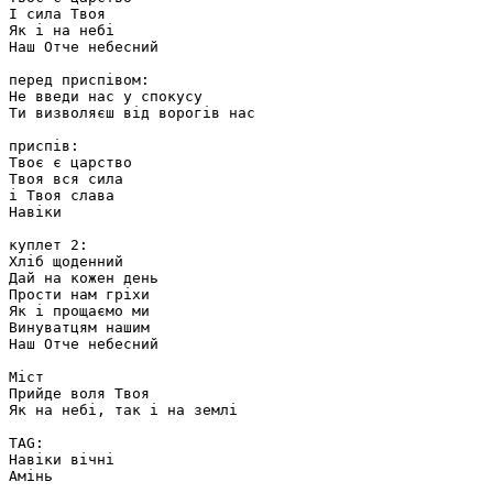
І сила Твоя

Як і на небі

Наш Отче небесний

перед приспівом:

Не введи нас у спокусу

Ти визволяєш від ворогів нас

приспів:

Твоє є царство

Твоя вся сила 

і Твоя слава

Навіки

куплет 2:

Хліб щоденний

Дай на кожен день

Прости нам гріхи

Як і прощаємо ми

Винуватцям нашим

Наш Отче небесний

Міст

Прийде воля Твоя

Як на небі, так і на землі

TAG:

Навіки вічні

Амінь
