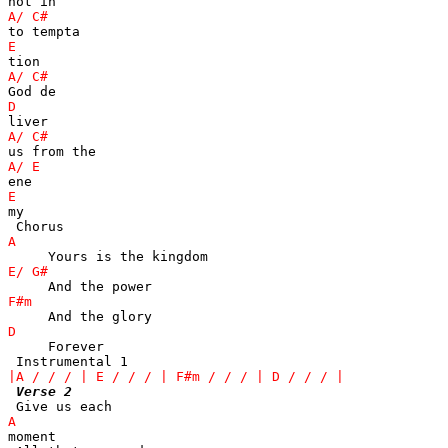
my 

     Forever 

Verse 2
moment 
