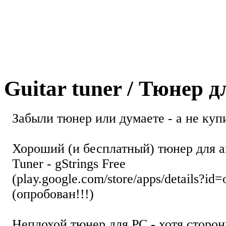
Guitar tuner / Тюнер 
Забыли тюнер или думаете - а не купи
Хороший (и бесплатный) тюнер для а
Tuner - gStrings Free
(play.google.com/store/apps/details?id=
(опробован!!!)
Неплохой тюнер для РС - хотя стор