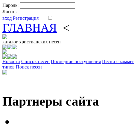
Пароль:
Логин:
вход
Регистрация
ГЛАВНАЯ
<
ФОРУМ
DV
каталог
христианских песен
Новости
Cписок песен
Последние поступления
Песни с комме
типов
Поиск песен
Партнеры сайта