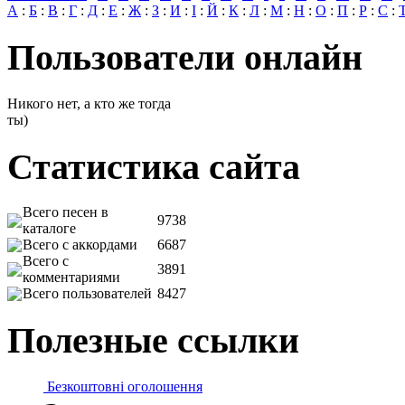
А
:
Б
:
В
:
Г
:
Д
:
Е
:
Ж
:
З
:
И
:
І
:
Й
:
К
:
Л
:
М
:
Н
:
О
:
П
:
Р
:
С
:
Пользователи онлайн
Никого нет, а кто же тогда
ты)
Статистика сайта
Всего песен в
9738
каталоге
Всего с аккордами
6687
Всего с
3891
комментариями
Всего пользователей
8427
Полезные ссылки
Безкоштовні оголошення