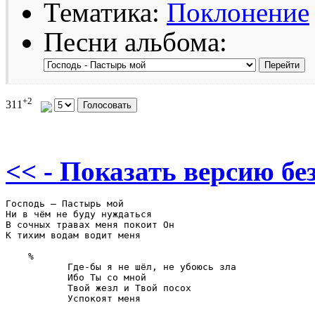
Тематика:
Поклонение
Песни альбома:
+2
311
<< - Показать версию без
Господь – Пастырь мой

Ни в чём не буду нуждаться

В сочных травах меня покоит Он

К тихим водам водит меня

    %

           Где-бы я не шёл, не убоюсь зла

           Ибо Ты со мной

           Твой жезл и Твой посох 	

           Успокоят меня
