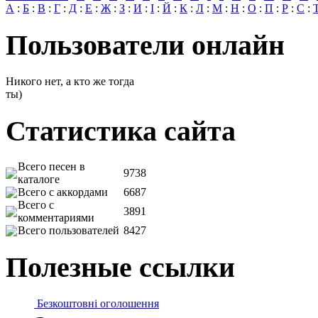
А
:
Б
:
В
:
Г
:
Д
:
Е
:
Ж
:
З
:
И
:
І
:
Й
:
К
:
Л
:
М
:
Н
:
О
:
П
:
Р
:
С
:
Пользователи онлайн
Никого нет, а кто же тогда
ты)
Статистика сайта
Всего песен в
9738
каталоге
Всего с аккордами
6687
Всего с
3891
комментариями
Всего пользователей
8427
Полезные ссылки
Безкоштовні оголошення