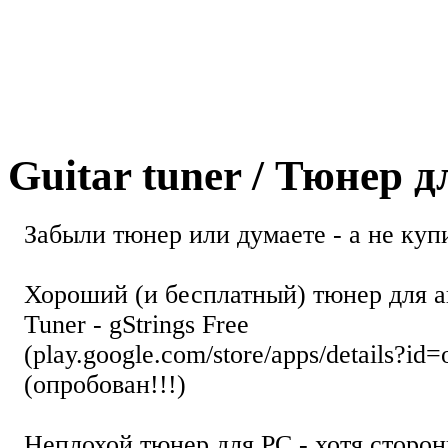
Guitar tuner / Тюнер 
Забыли тюнер или думаете - а не купи
Хороший (и бесплатный) тюнер для а
Tuner - gStrings Free
(play.google.com/store/apps/details?id=
(опробован!!!)
Неплохой тюнер для РС - хотя стор