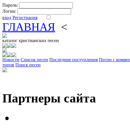
Пароль:
Логин:
вход
Регистрация
ГЛАВНАЯ
<
ФОРУМ
DV
каталог
христианских песен
Новости
Cписок песен
Последние поступления
Песни с комме
типов
Поиск песен
Партнеры сайта