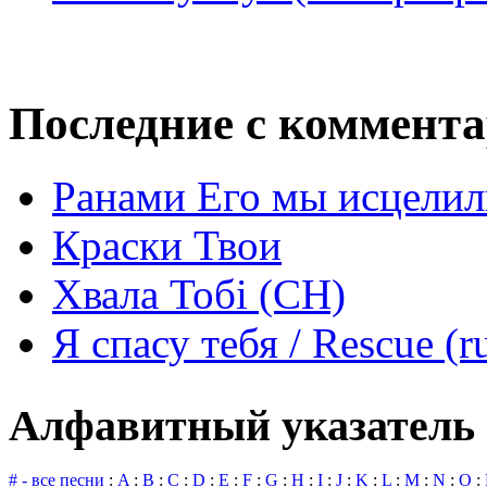
Последние с коммент
Ранами Его мы исцелил
Краски Твои
Хвала Тобі (СН)
Я спасу тебя / Rescue (r
Алфавитный указатель 
# - все песни
:
A
:
B
:
C
:
D
:
E
:
F
:
G
:
H
:
I
:
J
:
K
:
L
:
M
:
N
:
O
: