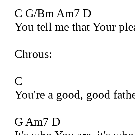
C G/Bm Am7 D
You tell me that Your ple
Chrous:
C
You're a good, good fath
G Am7 D