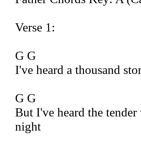
Verse 1:
G G
I've heard a thousand sto
G G
But I've heard the tender
night