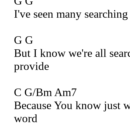
G G
I've seen many searching
G G
But I know we're all sea
provide
C G/Bm Am7
Because You know just w
word