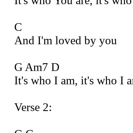
It's who You are, it's who
C
And I'm loved by you
G Am7 D
It's who I am, it's who I 
Verse 2: