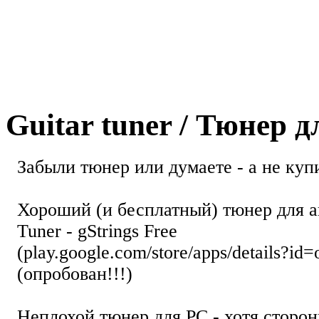
Guitar tuner / Тюнер 
Забыли тюнер или думаете - а не купи
Хороший (и бесплатный) тюнер для а
Tuner - gStrings Free
(play.google.com/store/apps/details?id=
(опробован!!!)
Неплохой тюнер для РС - хотя стор