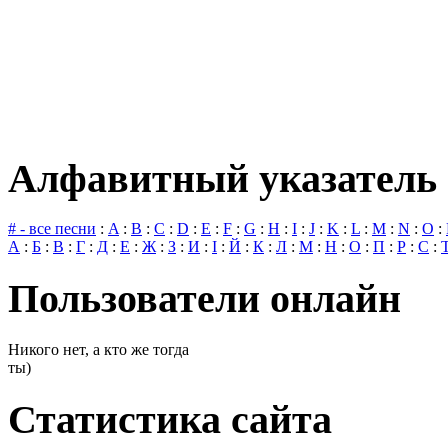
Алфавитный указатель 
# - все песни
:
A
:
B
:
C
:
D
:
E
:
F
:
G
:
H
:
I
:
J
:
K
:
L
:
M
:
N
:
O
:
А
:
Б
:
В
:
Г
:
Д
:
Е
:
Ж
:
З
:
И
:
І
:
Й
:
К
:
Л
:
М
:
Н
:
О
:
П
:
Р
:
С
:
Пользователи онлайн
Никого нет, а кто же тогда
ты)
Статистика сайта