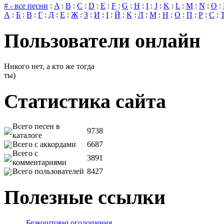
# - все песни
:
A
:
B
:
C
:
D
:
E
:
F
:
G
:
H
:
I
:
J
:
K
:
L
:
M
:
N
:
O
:
А
:
Б
:
В
:
Г
:
Д
:
Е
:
Ж
:
З
:
И
:
І
:
Й
:
К
:
Л
:
М
:
Н
:
О
:
П
:
Р
:
С
:
Пользователи онлайн
Никого нет, а кто же тогда
ты)
Статистика сайта
Всего песен в
9738
каталоге
Всего с аккордами
6687
Всего с
3891
комментариями
Всего пользователей
8427
Полезные ссылки
Безкоштовні оголошення