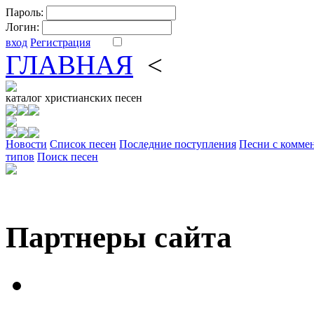
Пароль:
Логин:
вход
Регистрация
ГЛАВНАЯ
<
ФОРУМ
DV
каталог
христианских песен
Новости
Cписок песен
Последние поступления
Песни с комме
типов
Поиск песен
Партнеры сайта