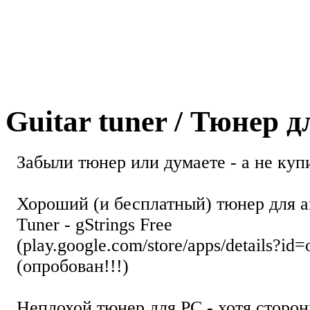
Guitar tuner / Тюнер 
Забыли тюнер или думаете - а не купи
Хороший (и бесплатный) тюнер для а
Tuner - gStrings Free
(play.google.com/store/apps/details?id=
(опробован!!!)
Неплохой тюнер для РС - хотя стор