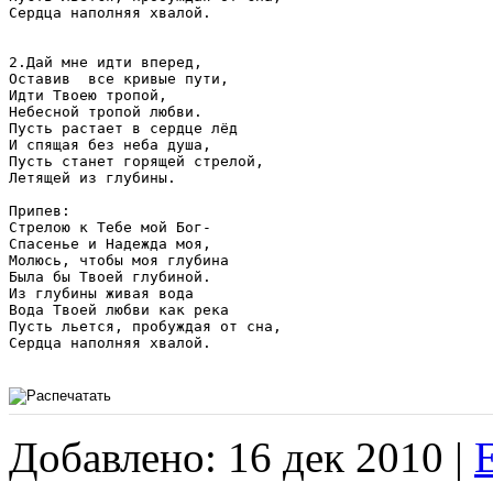
Сердца наполняя хвалой.

2.Дай мне идти вперед,

Оставив  все кривые пути,

Идти Твоею тропой,

Небесной тропой любви.

Пусть растает в сердце лёд

И спящая без неба душа,

Пусть станет горящей стрелой,

Летящей из глубины.

Припев:

Стрелою к Тебе мой Бог-

Спасенье и Надежда моя,

Молюсь, чтобы моя глубина 

Была бы Твоей глубиной.

Из глубины живая вода

Вода Твоей любви как река

Пусть льется, пробуждая от сна,

Сердца наполняя хвалой.

Добавлено: 16 дек 2010 |