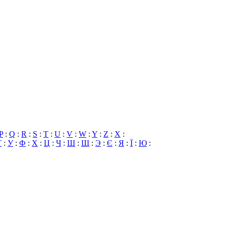
P
:
Q
:
R
:
S
:
T
:
U
:
V
:
W
:
Y
:
Z
:
X
:
Т
:
У
:
Ф
:
Х
:
Ц
:
Ч
:
Ш
:
Щ
:
Э
:
Є
:
Я
:
Ї
:
Ю
: