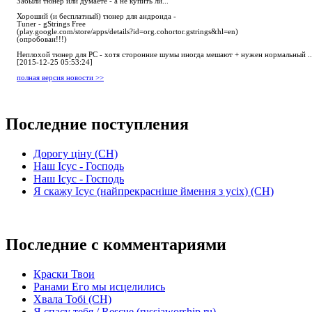
Забыли тюнер или думаете - а не купить ли...
Хороший (и бесплатный) тюнер для андроида -
Tuner - gStrings Free
(play.google.com/store/apps/details?id=org.cohortor.gstrings&hl=en)
(опробован!!!)
Неплохой тюнер для РС - хотя сторонние шумы иногда мешают + нужен нормальный ..
[2015-12-25 05:53:24]
полная версия новости >>
Последние поступления
Дорогу ціну (СН)
Наш Ісус - Господь
Наш Ісус - Господь
Я скажу Ісус (найпрекрасніше ймення з усіх) (СН)
Последние с комментариями
Краски Твои
Ранами Его мы исцелились
Хвала Тобі (СН)
Я спасу тебя / Rescue (russiaworship.ru)