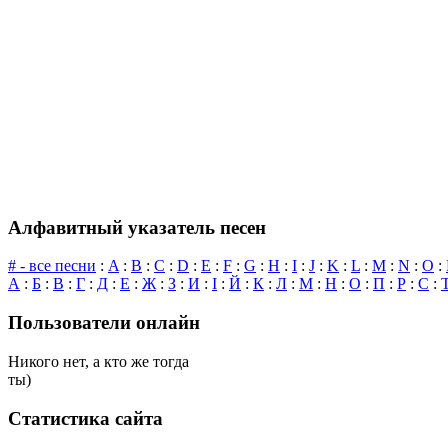
Алфавитный указатель песен
# - все песни
:
A
:
B
:
C
:
D
:
E
:
F
:
G
:
H
:
I
:
J
:
K
:
L
:
M
:
N
:
O
:
А
:
Б
:
В
:
Г
:
Д
:
Е
:
Ж
:
З
:
И
:
І
:
Й
:
К
:
Л
:
М
:
Н
:
О
:
П
:
Р
:
С
:
Пользователи онлайн
Никого нет, а кто же тогда
ты)
Статистика сайта