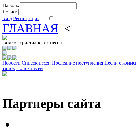
Пароль:
Логин:
вход
Регистрация
ГЛАВНАЯ
<
ФОРУМ
DV
каталог
христианских песен
Новости
Cписок песен
Последние поступления
Песни с комме
типов
Поиск песен
Партнеры сайта