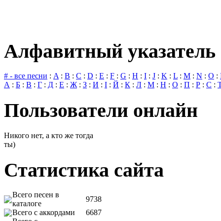
Алфавитный указатель 
# - все песни
:
A
:
B
:
C
:
D
:
E
:
F
:
G
:
H
:
I
:
J
:
K
:
L
:
M
:
N
:
O
:
А
:
Б
:
В
:
Г
:
Д
:
Е
:
Ж
:
З
:
И
:
І
:
Й
:
К
:
Л
:
М
:
Н
:
О
:
П
:
Р
:
С
:
Пользователи онлайн
Никого нет, а кто же тогда
ты)
Статистика сайта
Всего песен в
9738
каталоге
Всего с аккордами
6687