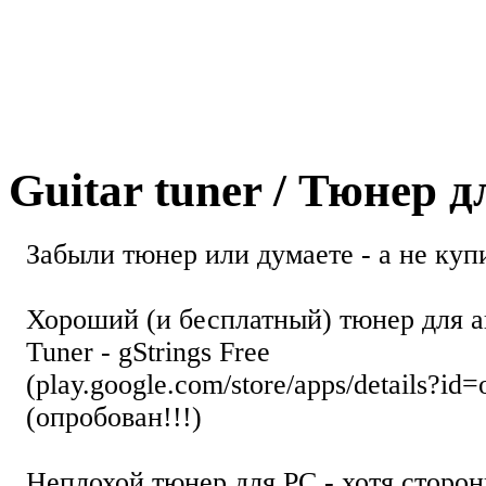
Guitar tuner / Тюнер 
Забыли тюнер или думаете - а не купи
Хороший (и бесплатный) тюнер для а
Tuner - gStrings Free
(play.google.com/store/apps/details?id=
(опробован!!!)
Неплохой тюнер для РС - хотя стор