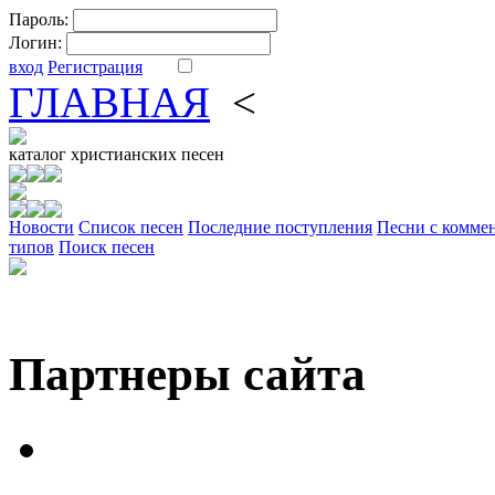
Пароль:
Логин:
вход
Регистрация
ГЛАВНАЯ
<
ФОРУМ
DV
каталог
христианских песен
Новости
Cписок песен
Последние поступления
Песни с комме
типов
Поиск песен
Партнеры сайта