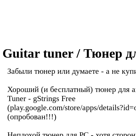
Guitar tuner / Тюнер 
Забыли тюнер или думаете - а не купи
Хороший (и бесплатный) тюнер для а
Tuner - gStrings Free
(play.google.com/store/apps/details?id=
(опробован!!!)
Неплохой тюнер для РС - хотя стор