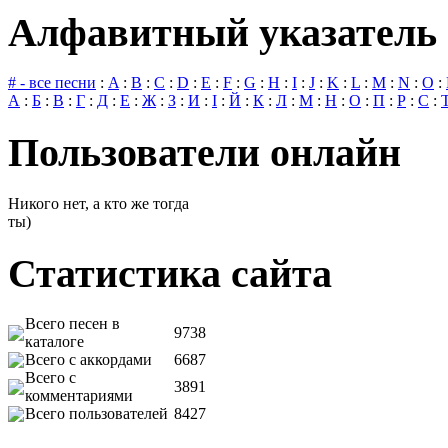
Алфавитный указатель 
# - все песни
:
A
:
B
:
C
:
D
:
E
:
F
:
G
:
H
:
I
:
J
:
K
:
L
:
M
:
N
:
O
:
А
:
Б
:
В
:
Г
:
Д
:
Е
:
Ж
:
З
:
И
:
І
:
Й
:
К
:
Л
:
М
:
Н
:
О
:
П
:
Р
:
С
:
Пользователи онлайн
Никого нет, а кто же тогда
ты)
Статистика сайта
Всего песен в
9738
каталоге
Всего с аккордами
6687
Всего с
3891
комментариями
Всего пользователей
8427