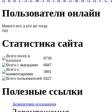
А
:
Б
:
В
:
Г
:
Д
:
Е
:
Ж
:
З
:
И
:
І
:
Й
:
К
:
Л
:
М
:
Н
:
О
:
П
:
Р
:
С
:
Пользователи онлайн
Никого нет, а кто же тогда
ты)
Статистика сайта
Всего песен в
9738
каталоге
Всего с аккордами
6687
Всего с
3891
комментариями
Всего пользователей
8427
Полезные ссылки
Безкоштовні оголошення