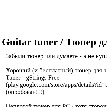
Guitar tuner / Тюнер 
Забыли тюнер или думаете - а не купи
Хороший (и бесплатный) тюнер для а
Tuner - gStrings Free
(play.google.com/store/apps/details?id=
(опробован!!!)
Неплохой тюнер для РС - хотя стор