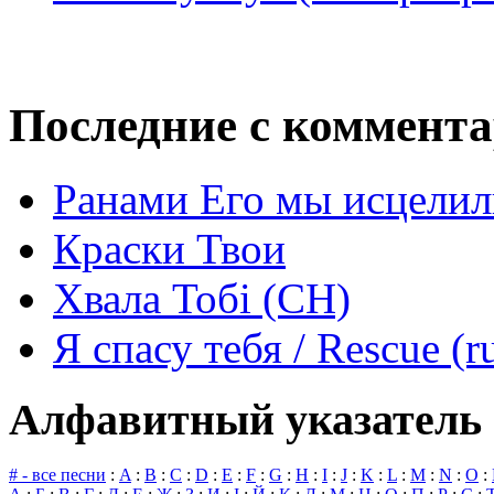
Последние с коммент
Ранами Его мы исцелил
Краски Твои
Хвала Тобі (СН)
Я спасу тебя / Rescue (r
Алфавитный указатель 
# - все песни
:
A
:
B
:
C
:
D
:
E
:
F
:
G
:
H
:
I
:
J
:
K
:
L
:
M
:
N
:
O
: