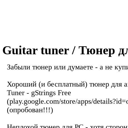
Guitar tuner / Тюнер 
Забыли тюнер или думаете - а не купи
Хороший (и бесплатный) тюнер для а
Tuner - gStrings Free
(play.google.com/store/apps/details?id=
(опробован!!!)
Неплохой тюнер для РС - хотя стор