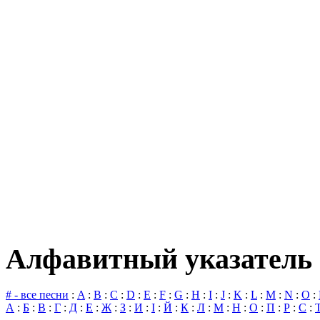
Алфавитный указатель 
# - все песни
:
A
:
B
:
C
:
D
:
E
:
F
:
G
:
H
:
I
:
J
:
K
:
L
:
M
:
N
:
O
:
А
:
Б
:
В
:
Г
:
Д
:
Е
:
Ж
:
З
:
И
:
І
:
Й
:
К
:
Л
:
М
:
Н
:
О
:
П
:
Р
:
С
: