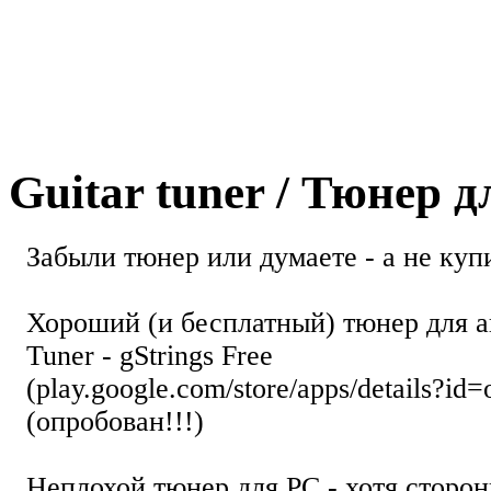
Guitar tuner / Тюнер 
Забыли тюнер или думаете - а не купи
Хороший (и бесплатный) тюнер для а
Tuner - gStrings Free
(play.google.com/store/apps/details?id=
(опробован!!!)
Неплохой тюнер для РС - хотя стор