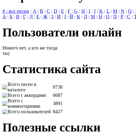
# - все песни
:
A
:
B
:
C
:
D
:
E
:
F
:
G
:
H
:
I
:
J
:
K
:
L
:
M
:
N
:
O
:
А
:
Б
:
В
:
Г
:
Д
:
Е
:
Ж
:
З
:
И
:
І
:
Й
:
К
:
Л
:
М
:
Н
:
О
:
П
:
Р
:
С
:
Пользователи онлайн
Никого нет, а кто же тогда
ты)
Статистика сайта
Всего песен в
9738
каталоге
Всего с аккордами
6687
Всего с
3891
комментариями
Всего пользователей
8427
Полезные ссылки