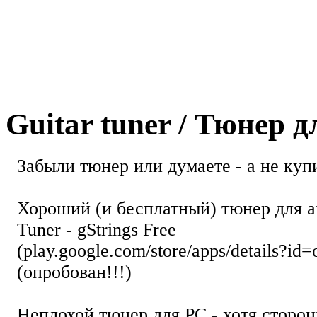
Guitar tuner / Тюнер 
Забыли тюнер или думаете - а не купи
Хороший (и бесплатный) тюнер для а
Tuner - gStrings Free
(play.google.com/store/apps/details?id=
(опробован!!!)
Неплохой тюнер для РС - хотя стор