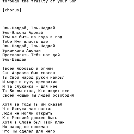
through the frailty of your Son 

[chorus]

__________________________________________

Эль-Шаддай, Эль-Шаддай 

Эль-Эльона Адонай 

Тем же быть из года в год 

Тебе Имя власть дает 

Эль-Шаддай, Эль-Шаддай 

Эркамкана Адонай 

Прославлять Тебя нам дай 

Эль-Шаддай 

Твоей любовью и огнем 

Сын Авраама был спасен 

Ты Свой народ рукой накрыл 

И море в сушу превратил 

И та служанка - для нее 

Ты Богом стал, Кто видит все 

Своей мощью Ты людей освободил 

Хотя за годы Ты им сказал 

Что Иисуса час настал 

Люди не могли открыть 

Кто Мессией должен быть 

Хотя в Слове был Твой план 

Но народ не понимал 

Что Ты сделал для него 
