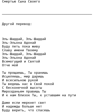
Смертью Сына Своего 

_____________________________________________

Другой перевод: 

Эль-Шаддай, Эль-Шаддай 

Эль-Эльона Адонай 

Буду петь пока живу 

Славу имени Твоему 

Эль-Шаддай, Эль-Шаддай 

Эль-Эльона Адонай 

Всемогущий и Святой 

Отче мой 

Ты прощаешь, Ты хранишь 

Исцеляешь, мир даришь 

И всесильною рукой 

Ты ведешь нас в Свой покой 

С бесконечной высоты 

Мирозданьем правишь Ты 

И к нам близок Ты, к уставшим на пути 

Даже если меркнет свет 

И надежды больше нет 

Буду верить, что спасешь 
