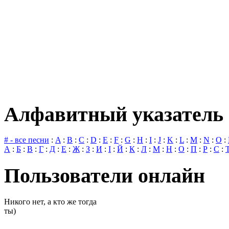
Алфавитный указатель 
# - все песни
:
A
:
B
:
C
:
D
:
E
:
F
:
G
:
H
:
I
:
J
:
K
:
L
:
M
:
N
:
O
:
А
:
Б
:
В
:
Г
:
Д
:
Е
:
Ж
:
З
:
И
:
І
:
Й
:
К
:
Л
:
М
:
Н
:
О
:
П
:
Р
:
С
:
Пользователи онлайн
Никого нет, а кто же тогда
ты)