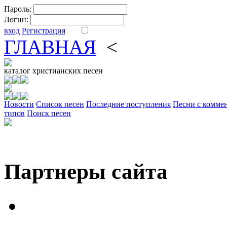
Пароль:
Логин:
вход
Регистрация
ГЛАВНАЯ
<
ФОРУМ
DV
каталог
христианских песен
Новости
Cписок песен
Последние поступления
Песни с комме
типов
Поиск песен
Партнеры сайта