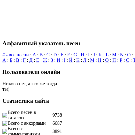
Алфавитный указатель песен
# - все песни
:
A
:
B
:
C
:
D
:
E
:
F
:
G
:
H
:
I
:
J
:
K
:
L
:
M
:
N
:
O
:
А
:
Б
:
В
:
Г
:
Д
:
Е
:
Ж
:
З
:
И
:
І
:
Й
:
К
:
Л
:
М
:
Н
:
О
:
П
:
Р
:
С
:
Пользователи онлайн
Никого нет, а кто же тогда
ты)
Статистика сайта
Всего песен в
9738
каталоге
Всего с аккордами
6687
Всего с
3891
комментариями