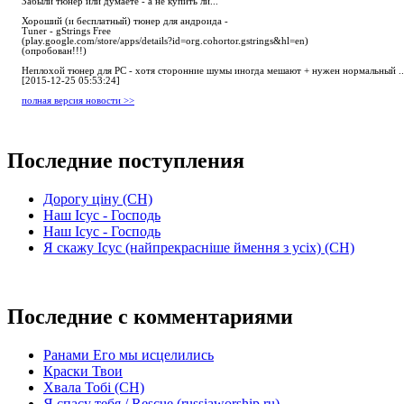
Забыли тюнер или думаете - а не купить ли...
Хороший (и бесплатный) тюнер для андроида -
Tuner - gStrings Free
(play.google.com/store/apps/details?id=org.cohortor.gstrings&hl=en)
(опробован!!!)
Неплохой тюнер для РС - хотя сторонние шумы иногда мешают + нужен нормальный ..
[2015-12-25 05:53:24]
полная версия новости >>
Последние поступления
Дорогу ціну (СН)
Наш Ісус - Господь
Наш Ісус - Господь
Я скажу Ісус (найпрекрасніше ймення з усіх) (СН)
Последние с комментариями
Ранами Его мы исцелились
Краски Твои
Хвала Тобі (СН)
Я спасу тебя / Rescue (russiaworship.ru)