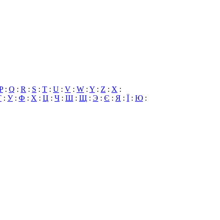
P
:
Q
:
R
:
S
:
T
:
U
:
V
:
W
:
Y
:
Z
:
X
:
Т
:
У
:
Ф
:
Х
:
Ц
:
Ч
:
Ш
:
Щ
:
Э
:
Є
:
Я
:
Ї
:
Ю
: