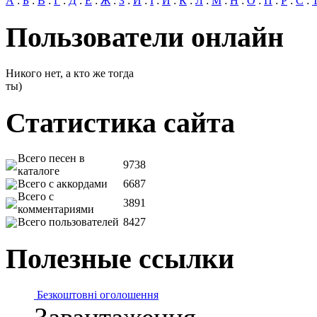
А
:
Б
:
В
:
Г
:
Д
:
Е
:
Ж
:
З
:
И
:
І
:
Й
:
К
:
Л
:
М
:
Н
:
О
:
П
:
Р
:
С
:
Пользователи онлайн
Никого нет, а кто же тогда
ты)
Статистика сайта
Всего песен в
9738
каталоге
Всего с аккордами
6687
Всего с
3891
комментариями
Всего пользователей
8427
Полезные ссылки
Безкоштовні оголошення