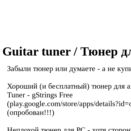
Guitar tuner / Тюнер 
Забыли тюнер или думаете - а не купи
Хороший (и бесплатный) тюнер для а
Tuner - gStrings Free
(play.google.com/store/apps/details?id=
(опробован!!!)
Неплохой тюнер для РС - хотя стор