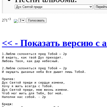
+3
271
<< - Показать версию c 
1.Люблю склоняться пред Тобой – 2р

И видеть, как твой Дух приходит.

Любовь Твоя, как дар небесный.

2.Люблю склоняться пред Тобой – 2р

И ощущать дыханье неба Все дышит лишь Тобой.

Припев:

Дух Святой приди и сердце измени,

Хочу я жить всегда с Тобой.

Дух Святой приди, мою жизнь измени.

Чтоб мог жить для Тебя, Бог мой.

Наполни нас собой. - 2p

Бридж:
