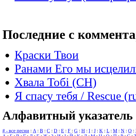
Последние с коммент
Краски Твои
Ранами Его мы исцелил
Хвала Тобі (СН)
Я спасу тебя / Rescue (r
Алфавитный указатель 
# - все песни
:
A
:
B
:
C
:
D
:
E
:
F
:
G
:
H
:
I
:
J
:
K
:
L
:
M
:
N
:
O
: