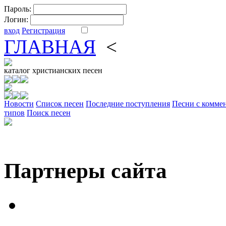
Пароль:
Логин:
вход
Регистрация
ГЛАВНАЯ
<
ФОРУМ
DV
каталог
христианских песен
Новости
Cписок песен
Последние поступления
Песни с комме
типов
Поиск песен
Партнеры сайта