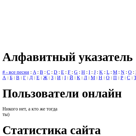
Алфавитный указатель 
# - все песни
:
A
:
B
:
C
:
D
:
E
:
F
:
G
:
H
:
I
:
J
:
K
:
L
:
M
:
N
:
O
:
А
:
Б
:
В
:
Г
:
Д
:
Е
:
Ж
:
З
:
И
:
І
:
Й
:
К
:
Л
:
М
:
Н
:
О
:
П
:
Р
:
С
:
Пользователи онлайн
Никого нет, а кто же тогда
ты)
Статистика сайта