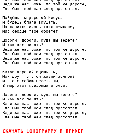
Веди же нас Боже, по той же дороге, 

Где Сын твой нам след протоптал. 

Пойдёшь ты дорогой Иисуса 

И будешь блага вкушать. 

Наполнится жизнь твоя смыслом, 

Мир сердце твоё обретёт. 

Дороги, дороги, куда вы ведёте? 

И как вас понять? 

Веди же нас Боже, по той же дороге, 

Где Сын твой нам след протоптал. 

Веди же нас Боже, по той же дороге, 

Где Сын твой нам след протоптал. 

Какою дорогой идёшь ты, 

Мой друг, в этой жизни земной? 

И что с собою несёшь ты, 

В мир этот коварный и злой. 

Дороги, дороги, куда вы ведёте? 

И как вас понять? 

Веди же нас Боже, по той же дороге, 

Где Сын твой нам след протоптал. 

Веди же нас Боже, по той же дороге, 

Где Сын твой нам след протоптал.

СКАЧАТЬ ФОНОГРАММУ И ПРИМЕР