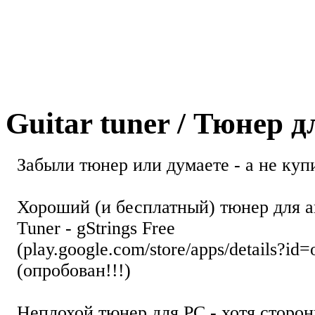
Guitar tuner / Тюнер 
Забыли тюнер или думаете - а не купи
Хороший (и бесплатный) тюнер для а
Tuner - gStrings Free
(play.google.com/store/apps/details?id=
(опробован!!!)
Неплохой тюнер для РС - хотя стор