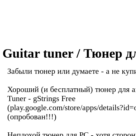
Guitar tuner / Тюнер 
Забыли тюнер или думаете - а не купи
Хороший (и бесплатный) тюнер для а
Tuner - gStrings Free
(play.google.com/store/apps/details?id=
(опробован!!!)
Неплохой тюнер для РС - хотя стор