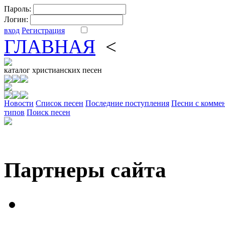
Пароль:
Логин:
вход
Регистрация
ГЛАВНАЯ
<
ФОРУМ
DV
каталог
христианских песен
Новости
Cписок песен
Последние поступления
Песни с комме
типов
Поиск песен
Партнеры сайта