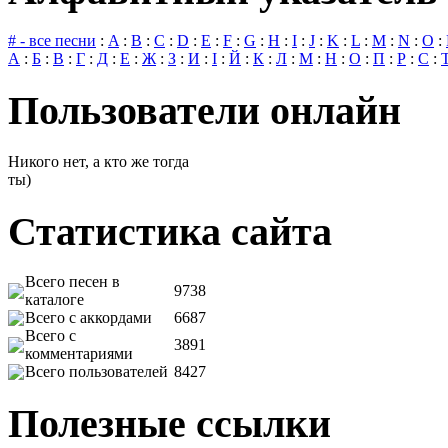
# - все песни
:
A
:
B
:
C
:
D
:
E
:
F
:
G
:
H
:
I
:
J
:
K
:
L
:
M
:
N
:
O
:
А
:
Б
:
В
:
Г
:
Д
:
Е
:
Ж
:
З
:
И
:
І
:
Й
:
К
:
Л
:
М
:
Н
:
О
:
П
:
Р
:
С
:
Пользователи онлайн
Никого нет, а кто же тогда
ты)
Статистика сайта
Всего песен в
9738
каталоге
Всего с аккордами
6687
Всего с
3891
комментариями
Всего пользователей
8427
Полезные ссылки