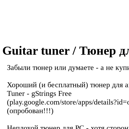
Guitar tuner / Тюнер 
Забыли тюнер или думаете - а не купи
Хороший (и бесплатный) тюнер для а
Tuner - gStrings Free
(play.google.com/store/apps/details?id=
(опробован!!!)
Неплохой тюнер для РС - хотя стор