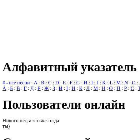
Алфавитный указатель 
# - все песни
:
A
:
B
:
C
:
D
:
E
:
F
:
G
:
H
:
I
:
J
:
K
:
L
:
M
:
N
:
O
:
А
:
Б
:
В
:
Г
:
Д
:
Е
:
Ж
:
З
:
И
:
І
:
Й
:
К
:
Л
:
М
:
Н
:
О
:
П
:
Р
:
С
:
Пользователи онлайн
Никого нет, а кто же тогда
ты)