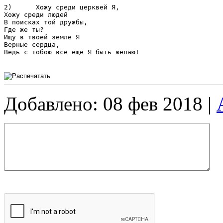
2)	Хожу среди церквей Я,

Хожу среди людей

В поисках той дружбы,

Где же ты?

Ищу в твоей земле Я

Верные сердца,

Ведь с тобою всё еще Я быть желаю!

Добавлено: 08 фев 2018 |