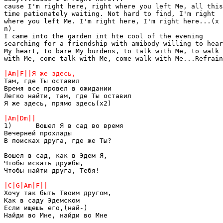
cause I'm right here, right where you left Me, all this
time pationately waiting. Not hard to find, I'm right 

where you left Me. I'm right here, I'm right here...(x 

n).

I came into the garden int hte cool of the evening 

searching for a friendship with amibody willing to hear
My heart, to bare My burdens, to talk with Me, to walk 

with Me, come talk with Me, come walk with Me...Refrain
Там, где Ты оставил

Время все провел в ожидании

Легко найти, там, где Ты оставил

Я же здесь, прямо здесь(х2)

1)	Вошел Я в сад во время

Вечерней прохлады

В поисках друга, где же Ты?

Вошел в сад, как в Эдем Я,

Чтобы искать дружбы,

Чтобы найти друга, Тебя!

Хочу так быть Твоим другом,

Как в саду Эдемском

Если ищешь его,(най-) 

Найди во Мне, найди во Мне
