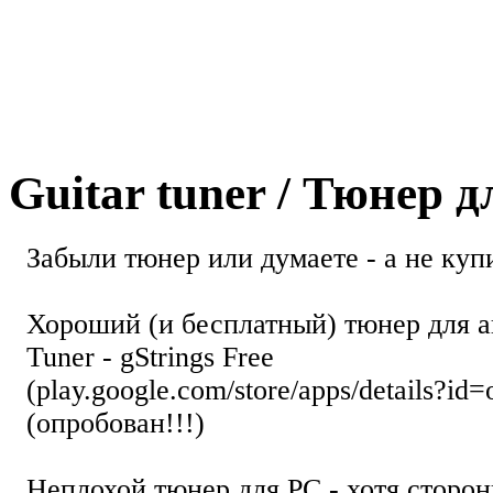
Guitar tuner / Тюнер 
Забыли тюнер или думаете - а не купи
Хороший (и бесплатный) тюнер для а
Tuner - gStrings Free
(play.google.com/store/apps/details?id=
(опробован!!!)
Неплохой тюнер для РС - хотя стор