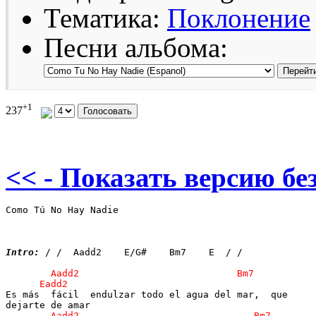
Тематика:
Поклонение
Песни альбома:
+1
237
<< - Показать версию без
Como Tú No Hay Nadie

Intro:
 / /  Aadd2    E/G#    Bm7    E  / /

Es más  fácil  endulzar todo el agua del mar,  que
