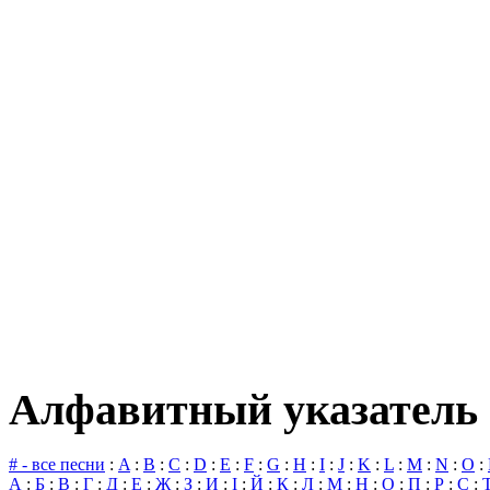
Алфавитный указатель 
# - все песни
:
A
:
B
:
C
:
D
:
E
:
F
:
G
:
H
:
I
:
J
:
K
:
L
:
M
:
N
:
O
:
А
:
Б
:
В
:
Г
:
Д
:
Е
:
Ж
:
З
:
И
:
І
:
Й
:
К
:
Л
:
М
:
Н
:
О
:
П
:
Р
:
С
: