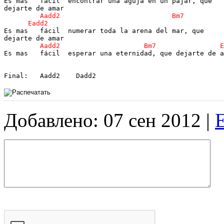
Es mas   fácil  encontrar una aguja en un pajar, que

Es mas   fácil  numerar toda la arena del mar, que

Es mas   fácil  esperar una eternidad, que dejarte de a
Добавлено: 07 сен 2012 |