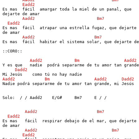
Es mas  fácil  amargar toda la miel de un panal, que

Es mas  fácil  atrapar una estrella fugaz, que dejarte

Es mas  fácil  habitar el sistema solar, que dejarte de
::CORO::

Nadie podrá separarme de tu amor tan grande, mi Jesús

Solo:  / / Aadd2    E/G#     Bm7     E / /

Es mas   fácil  respirar debajo de el mar, que dejarte
