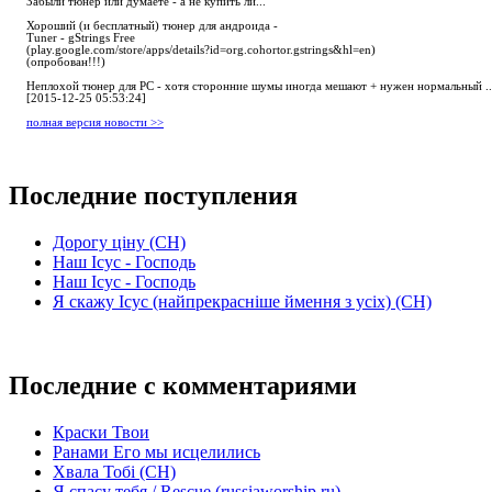
Забыли тюнер или думаете - а не купить ли...
Хороший (и бесплатный) тюнер для андроида -
Tuner - gStrings Free
(play.google.com/store/apps/details?id=org.cohortor.gstrings&hl=en)
(опробован!!!)
Неплохой тюнер для РС - хотя сторонние шумы иногда мешают + нужен нормальный ..
[2015-12-25 05:53:24]
полная версия новости >>
Последние поступления
Дорогу ціну (СН)
Наш Ісус - Господь
Наш Ісус - Господь
Я скажу Ісус (найпрекрасніше ймення з усіх) (СН)
Последние с комментариями
Краски Твои
Ранами Его мы исцелились
Хвала Тобі (СН)
Я спасу тебя / Rescue (russiaworship.ru)