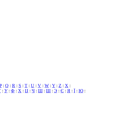
P
:
Q
:
R
:
S
:
T
:
U
:
V
:
W
:
Y
:
Z
:
X
:
Т
:
У
:
Ф
:
Х
:
Ц
:
Ч
:
Ш
:
Щ
:
Э
:
Є
:
Я
:
Ї
:
Ю
: