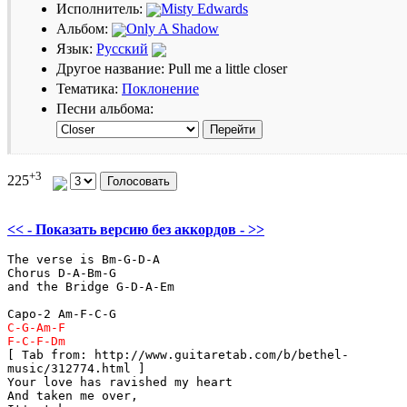
Исполнитель:
Misty Edwards
Альбом:
Only A Shadow
Язык:
Русский
Другое название: Pull me a little closer
Тематика:
Поклонение
Песни альбома:
+3
225
<< - Показать версию без аккордов - >>
The verse is Bm-G-D-A 

Chorus D-A-Bm-G

and the Bridge G-D-A-Em

[ Tab from: http://www.guitaretab.com/b/bethel-

music/312774.html ]

Your love has ravished my heart 

And taken me over,
