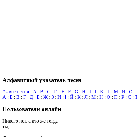
Алфавитный указатель песен
# - все песни
:
A
:
B
:
C
:
D
:
E
:
F
:
G
:
H
:
I
:
J
:
K
:
L
:
M
:
N
:
O
:
А
:
Б
:
В
:
Г
:
Д
:
Е
:
Ж
:
З
:
И
:
І
:
Й
:
К
:
Л
:
М
:
Н
:
О
:
П
:
Р
:
С
:
Пользователи онлайн
Никого нет, а кто же тогда
ты)