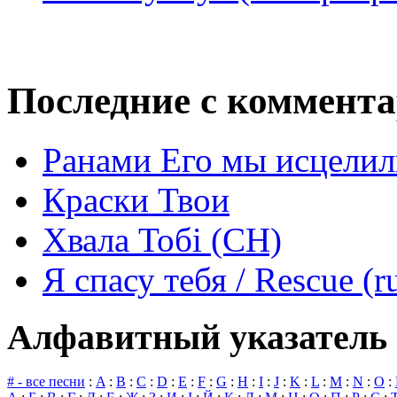
Последние с коммент
Ранами Его мы исцелил
Краски Твои
Хвала Тобі (СН)
Я спасу тебя / Rescue (r
Алфавитный указатель 
# - все песни
:
A
:
B
:
C
:
D
:
E
:
F
:
G
:
H
:
I
:
J
:
K
:
L
:
M
:
N
:
O
: