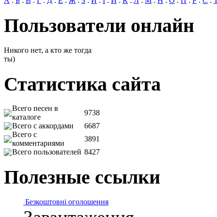
А
:
Б
:
В
:
Г
:
Д
:
Е
:
Ж
:
З
:
И
:
І
:
Й
:
К
:
Л
:
М
:
Н
:
О
:
П
:
Р
:
С
:
Пользователи онлайн
Никого нет, а кто же тогда
ты)
Статистика сайта
Всего песен в
9738
каталоге
Всего с аккордами
6687
Всего с
3891
комментариями
Всего пользователей
8427
Полезные ссылки
Безкоштовні оголошення