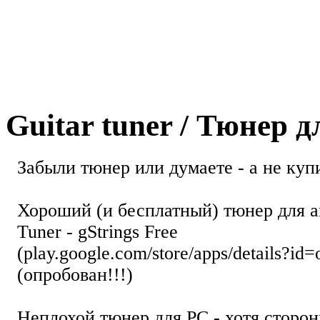
Guitar tuner / Тюнер 
Забыли тюнер или думаете - а не купи
Хороший (и бесплатный) тюнер для а
Tuner - gStrings Free
(play.google.com/store/apps/details?id=
(опробован!!!)
Неплохой тюнер для РС - хотя стор