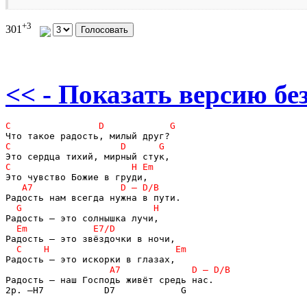
+3
301
<< - Показать версию без
Радость – наш Господь живёт средь нас.

2p. –H7           D7            G
