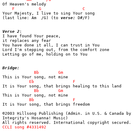
Your Majesty, I live to sing Your song

(last line: Am  /G) (to 
verse:
 D#/F)

Verse 2
:

I have found Your peace,

it replaces any fear

You have done it all, I can trust in You

Lord I'm stepping out, from the comfort zone

Letting go of me, holding on to You

Bridge:
It is Your song, that brings freedom

©2003 Hillsong Publishing (Admin. in U.S. & Canada by

Integrity's Hosanna! Music)
