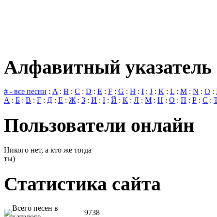
Алфавитный указатель 
# - все песни
:
A
:
B
:
C
:
D
:
E
:
F
:
G
:
H
:
I
:
J
:
K
:
L
:
M
:
N
:
O
:
А
:
Б
:
В
:
Г
:
Д
:
Е
:
Ж
:
З
:
И
:
І
:
Й
:
К
:
Л
:
М
:
Н
:
О
:
П
:
Р
:
С
:
Пользователи онлайн
Никого нет, а кто же тогда
ты)
Статистика сайта
Всего песен в
9738
каталоге