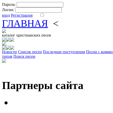
Пароль:
Логин:
вход
Регистрация
ГЛАВНАЯ
<
ФОРУМ
DV
каталог
христианских песен
Новости
Cписок песен
Последние поступления
Песни с комме
типов
Поиск песен
Партнеры сайта