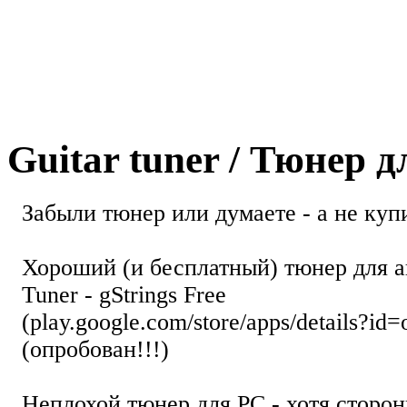
Guitar tuner / Тюнер 
Забыли тюнер или думаете - а не купи
Хороший (и бесплатный) тюнер для а
Tuner - gStrings Free
(play.google.com/store/apps/details?id=
(опробован!!!)
Неплохой тюнер для РС - хотя стор