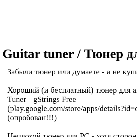
Guitar tuner / Тюнер 
Забыли тюнер или думаете - а не купи
Хороший (и бесплатный) тюнер для а
Tuner - gStrings Free
(play.google.com/store/apps/details?id=
(опробован!!!)
Неплохой тюнер для РС - хотя стор