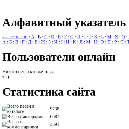
Алфавитный указатель 
# - все песни
:
A
:
B
:
C
:
D
:
E
:
F
:
G
:
H
:
I
:
J
:
K
:
L
:
M
:
N
:
O
:
А
:
Б
:
В
:
Г
:
Д
:
Е
:
Ж
:
З
:
И
:
І
:
Й
:
К
:
Л
:
М
:
Н
:
О
:
П
:
Р
:
С
:
Пользователи онлайн
Никого нет, а кто же тогда
ты)
Статистика сайта
Всего песен в
9738
каталоге
Всего с аккордами
6687
Всего с
3891
комментариями