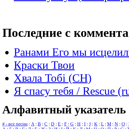
Последние с коммент
Ранами Его мы исцелил
Краски Твои
Хвала Тобі (СН)
Я спасу тебя / Rescue (r
Алфавитный указатель 
# - все песни
:
A
:
B
:
C
:
D
:
E
:
F
:
G
:
H
:
I
:
J
:
K
:
L
:
M
:
N
:
O
: