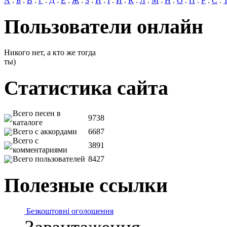
А
:
Б
:
В
:
Г
:
Д
:
Е
:
Ж
:
З
:
И
:
І
:
Й
:
К
:
Л
:
М
:
Н
:
О
:
П
:
Р
:
С
:
Пользователи онлайн
Никого нет, а кто же тогда
ты)
Статистика сайта
Всего песен в
9738
каталоге
Всего с аккордами
6687
Всего с
3891
комментариями
Всего пользователей
8427
Полезные ссылки
Безкоштовні оголошення