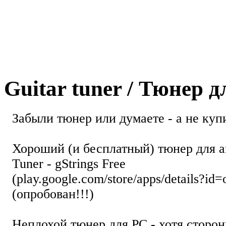
Guitar tuner / Тюнер 
Забыли тюнер или думаете - а не купи
Хороший (и бесплатный) тюнер для а
Tuner - gStrings Free
(play.google.com/store/apps/details?id=
(опробован!!!)
Неплохой тюнер для РС - хотя стор