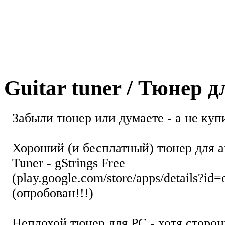
Guitar tuner / Тюнер 
Забыли тюнер или думаете - а не купи
Хороший (и бесплатный) тюнер для а
Tuner - gStrings Free
(play.google.com/store/apps/details?id=
(опробован!!!)
Неплохой тюнер для РС - хотя стор