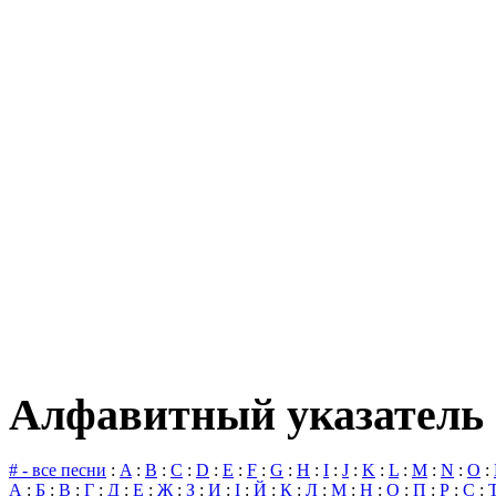
Алфавитный указатель 
# - все песни
:
A
:
B
:
C
:
D
:
E
:
F
:
G
:
H
:
I
:
J
:
K
:
L
:
M
:
N
:
O
:
А
:
Б
:
В
:
Г
:
Д
:
Е
:
Ж
:
З
:
И
:
І
:
Й
:
К
:
Л
:
М
:
Н
:
О
:
П
:
Р
:
С
: