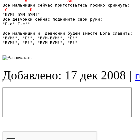
"БУМ! БУМ-БУМ!"

Все девчонки сейчас поднимите свои руки:

"Е-е! Е-е!"

Все мальчишки и  девчонки будем вместе Бога славить:

"БУМ!", "Е!", "БУМ-БУМ!", "Е!"

"БУМ!", "Е!", "БУМ-БУМ!", "Е!"

Добавлено: 17 дек 2008 |
r