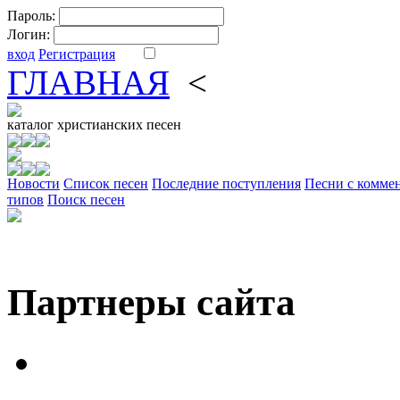
Пароль:
Логин:
вход
Регистрация
ГЛАВНАЯ
<
ФОРУМ
DV
каталог
христианских песен
Новости
Cписок песен
Последние поступления
Песни с комме
типов
Поиск песен
Партнеры сайта