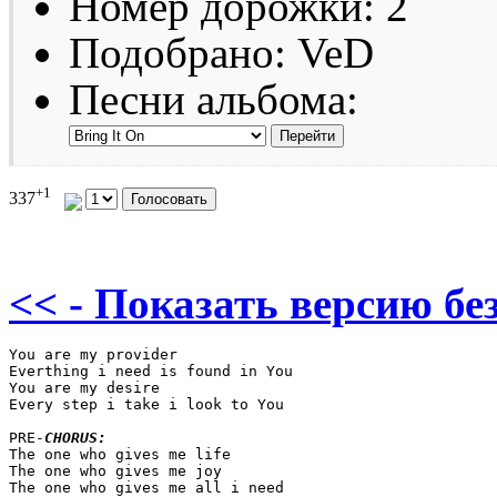
Номер дорожки: 2
Подобрано: VeD
Песни альбома:
+1
337
<< - Показать версию без
You are my provider

Everthing i need is found in You

You are my desire

Every step i take i look to You

PRE-
CHORUS:
The one who gives me life 

The one who gives me joy

The one who gives me all i need
