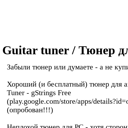
Guitar tuner / Тюнер 
Забыли тюнер или думаете - а не купи
Хороший (и бесплатный) тюнер для а
Tuner - gStrings Free
(play.google.com/store/apps/details?id=
(опробован!!!)
Неплохой тюнер для РС - хотя стор