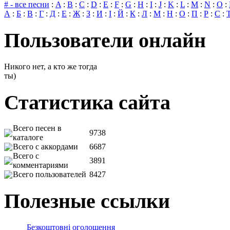
# - все песни
:
A
:
B
:
C
:
D
:
E
:
F
:
G
:
H
:
I
:
J
:
K
:
L
:
M
:
N
:
O
:
А
:
Б
:
В
:
Г
:
Д
:
Е
:
Ж
:
З
:
И
:
І
:
Й
:
К
:
Л
:
М
:
Н
:
О
:
П
:
Р
:
С
:
Пользователи онлайн
Никого нет, а кто же тогда
ты)
Статистика сайта
Всего песен в
9738
каталоге
Всего с аккордами
6687
Всего с
3891
комментариями
Всего пользователей
8427
Полезные ссылки
Безкоштовні оголошення