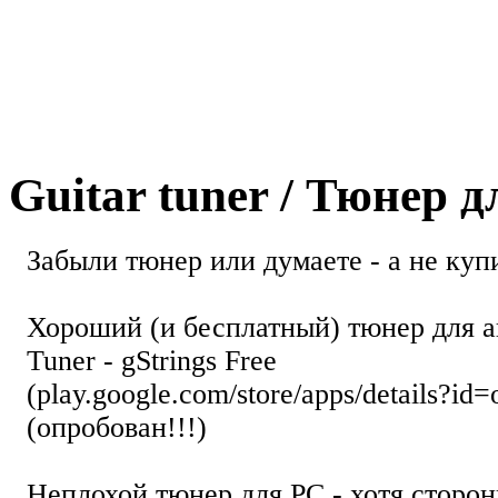
Guitar tuner / Тюнер 
Забыли тюнер или думаете - а не купи
Хороший (и бесплатный) тюнер для а
Tuner - gStrings Free
(play.google.com/store/apps/details?id=
(опробован!!!)
Неплохой тюнер для РС - хотя стор