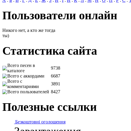
А
:
Б
:
В
:
Г
:
Д
:
Е
:
Ж
:
З
:
И
:
І
:
Й
:
К
:
Л
:
М
:
Н
:
О
:
П
:
Р
:
С
:
Пользователи онлайн
Никого нет, а кто же тогда
ты)
Статистика сайта
Всего песен в
9738
каталоге
Всего с аккордами
6687
Всего с
3891
комментариями
Всего пользователей
8427
Полезные ссылки
Безкоштовні оголошення