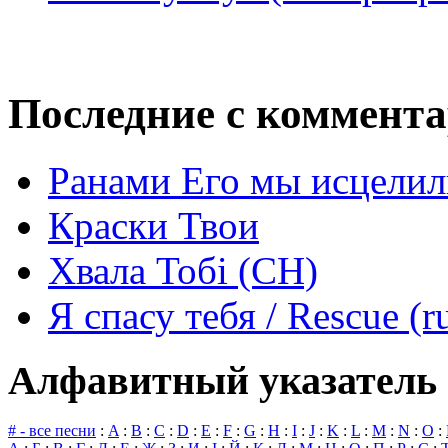
Последние с коммент
Ранами Его мы исцелил
Краски Твои
Хвала Тобі (СН)
Я спасу тебя / Rescue (r
Алфавитный указатель 
# - все песни
:
A
:
B
:
C
:
D
:
E
:
F
:
G
:
H
:
I
:
J
:
K
:
L
:
M
:
N
:
O
: