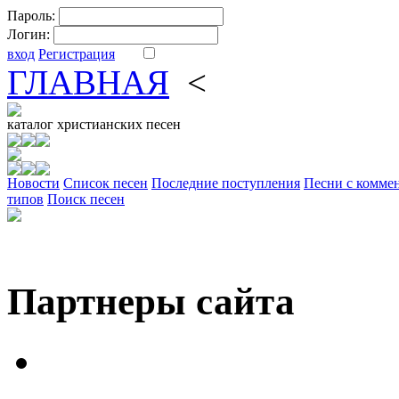
Пароль:
Логин:
вход
Регистрация
ГЛАВНАЯ
<
ФОРУМ
DV
каталог
христианских песен
Новости
Cписок песен
Последние поступления
Песни с комме
типов
Поиск песен
Партнеры сайта