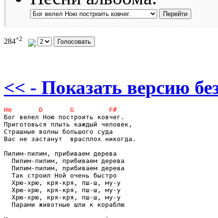
+2
284
<< - Показать версию без
Бог велел Ною построить ковчег. 

Приготовься плыть каждый человек, 

Страшные волны большого суда 

Вас не застанут  врасплох никогда. 

Пилим-пилим, прибиваем дерева

  Пилим-пилим, прибиваем дерева

  Пилим-пилим, прибиваем дерева

  Так строил Ной очень быстро 

  Хрю-хрю, кря-кря, пш-ш, му-у 

  Хрю-хрю, кря-кря, пш-ш, му-у 

  Хрю-хрю, кря-кря, пш-ш, му-у 

  Парами животные шли к кораблю
