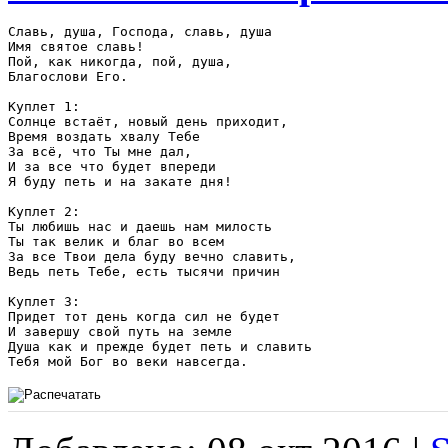
Славь, душа, Господа, славь, душа

Имя святое славь! 

Пой, как никогда, пой, душа,

Благослови Его.

Куплет 1:

Солнце встаёт, новый день приходит,

Время воздать хвалу Тебе

За всё, что Ты мне дал,

И за все что будет впереди

Я буду петь и на закате дня!

Куплет 2:

Ты любишь нас и даешь нам милость

Ты так велик и благ во всем

За все Твои дела буду вечно славить,

Ведь петь Тебе, есть тысячи причин

Куплет 3:

Придет тот день когда сил не будет

И завершу свой путь на земле

Душа как и прежде будет петь и славить
