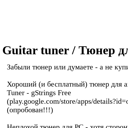
Guitar tuner / Тюнер 
Забыли тюнер или думаете - а не купи
Хороший (и бесплатный) тюнер для а
Tuner - gStrings Free
(play.google.com/store/apps/details?id=
(опробован!!!)
Неплохой тюнер для РС - хотя стор