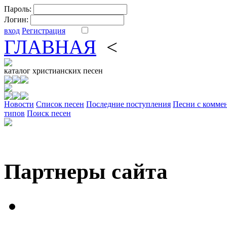
Пароль:
Логин:
вход
Регистрация
ГЛАВНАЯ
<
ФОРУМ
DV
каталог
христианских песен
Новости
Cписок песен
Последние поступления
Песни с комме
типов
Поиск песен
Партнеры сайта