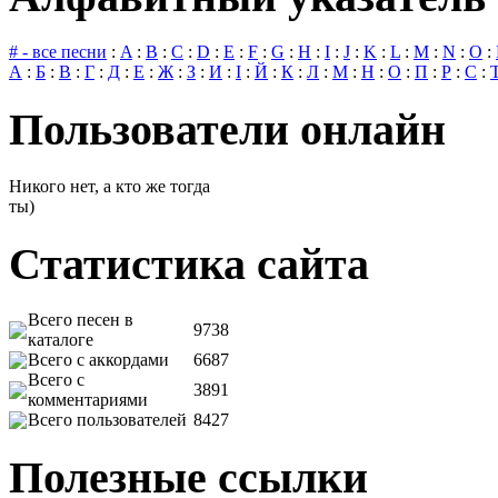
# - все песни
:
A
:
B
:
C
:
D
:
E
:
F
:
G
:
H
:
I
:
J
:
K
:
L
:
M
:
N
:
O
:
А
:
Б
:
В
:
Г
:
Д
:
Е
:
Ж
:
З
:
И
:
І
:
Й
:
К
:
Л
:
М
:
Н
:
О
:
П
:
Р
:
С
:
Пользователи онлайн
Никого нет, а кто же тогда
ты)
Статистика сайта
Всего песен в
9738
каталоге
Всего с аккордами
6687
Всего с
3891
комментариями
Всего пользователей
8427
Полезные ссылки