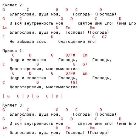
   Не забывай всех     благодеяний Его!

   Долготерпелив, многомилостив!
