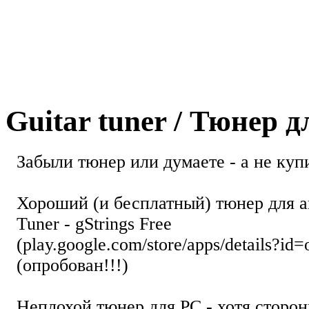
Guitar tuner / Тюнер 
Забыли тюнер или думаете - а не купи
Хороший (и бесплатный) тюнер для а
Tuner - gStrings Free
(play.google.com/store/apps/details?id=
(опробован!!!)
Неплохой тюнер для РС - хотя стор