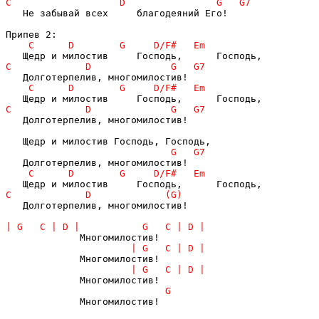
   Не забывай всех     благодеяний Его!

   Долготерпелив, многомилостив!

   Долготерпелив, многомилостив!

             Многомилостив!