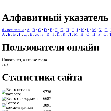
Алфавитный указатель 
# - все песни
:
A
:
B
:
C
:
D
:
E
:
F
:
G
:
H
:
I
:
J
:
K
:
L
:
M
:
N
:
O
:
А
:
Б
:
В
:
Г
:
Д
:
Е
:
Ж
:
З
:
И
:
І
:
Й
:
К
:
Л
:
М
:
Н
:
О
:
П
:
Р
:
С
:
Пользователи онлайн
Никого нет, а кто же тогда
ты)
Статистика сайта
Всего песен в
9738
каталоге
Всего с аккордами
6687
Всего с
3891
комментариями