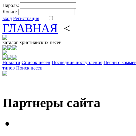
Пароль:
Логин:
вход
Регистрация
ГЛАВНАЯ
<
ФОРУМ
DV
каталог
христианских песен
Новости
Cписок песен
Последние поступления
Песни с комме
типов
Поиск песен
Партнеры сайта